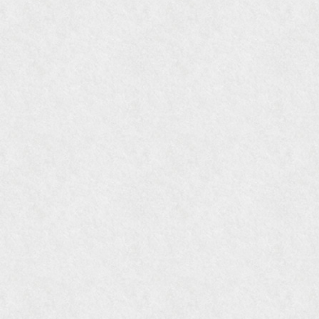
2009年11月 『週刊現代』2009年11月28日号
『Hanako WEST』4月号
『骨董古美術の愉しみ方』（4月16日発行）
『近代盆栽』9月号
『Hanako WEST』11月号
『ORANGE travel』2006年 SUMMER
『婦人画報』2004年9月号
国際交流サービス協会に2017年6月７日紹介頂き
ました。
『Grazia』6月号
『VISIO ビジオ・モノ』5月号
『Hanako WEST』4月号