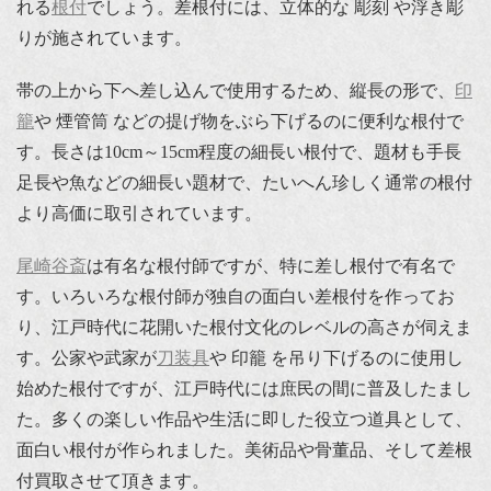
れる
根付
でしょう。差根付には、立体的な 彫刻 や浮き彫
りが施されています。
帯の上から下へ差し込んで使用するため、縦長の形で、
印
籠
や 煙管筒 などの提げ物をぶら下げるのに便利な根付で
す。長さは10cm～15cm程度の細長い根付で、題材も手長
足長や魚などの細長い題材で、たいへん珍しく通常の根付
より高価に取引されています。
尾崎谷斎
は有名な根付師ですが、特に差し根付で有名で
す。いろいろな根付師が独自の面白い差根付を作ってお
り、江戸時代に花開いた根付文化のレベルの高さが伺えま
す。公家や武家が
刀装具
や 印籠 を吊り下げるのに使用し
始めた根付ですが、江戸時代には庶民の間に普及したまし
た。多くの楽しい作品や生活に即した役立つ道具として、
面白い根付が作られました。美術品や骨董品、そして差根
付買取させて頂きます。