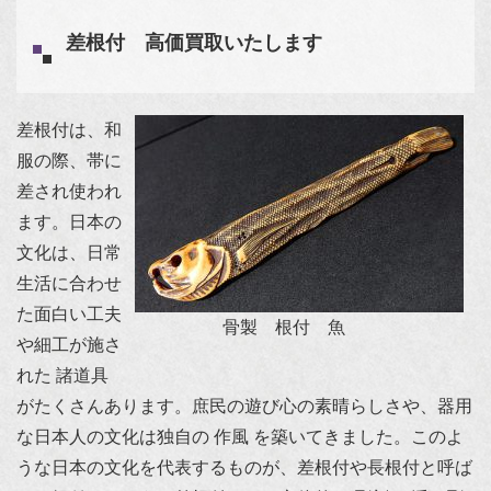
差根付 高価買取いたします
差根付は、和
服の際、帯に
差され使われ
ます。日本の
文化は、日常
生活に合わせ
た面白い工夫
骨製 根付 魚
や細工が施さ
れた 諸道具
がたくさんあります。庶民の遊び心の素晴らしさや、器用
な日本人の文化は独自の 作風 を築いてきました。このよ
うな日本の文化を代表するものが、差根付や長根付と呼ば