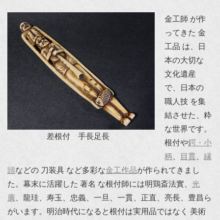
金工師 が作
ってきた 金
工品 は、日
本の大切な
文化遺産
で、日本の
職人技 を集
結させた、粋
な世界です。
差根付 手長足長
根付や
鍔・小
柄
、
目貫
、
縁
頭
などの 刀装具 など多彩な
金工作品
が作られてきまし
た。幕末に活躍した 著名 な根付師には明鶏斎法實、
光
廣
、龍珪、寿玉、忠義、一旦、一貫、正直、亮長、豊昌ら
がいます。明治時代になると根付は実用品ではなく 美術