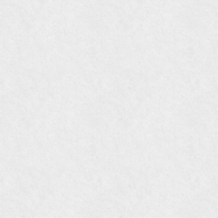
『gli』11月号
オレンジページムック『インテリア』No.23
『MORE』12月号
『花時間』7月号
『東京育ちの京都案内』麻生圭子著 文芸春秋刊
『私のアンティーク』