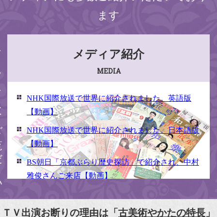
ます
ください
メディア紹介
MEDIA
NHK国際放送で世界に紹介されました。英語版
【動画】
NHK国際放送で世界に紹介されました。日本語版
【動画】
BS朝日「京都ぶらり歴史探訪」で紹介され、中村
雅俊さんご来店【動画】
NHK京いちにち「京のええとこ連れてって」取材
【動画】
ＴＶ出演お断りの理由は「
古美術やかたの特長
」