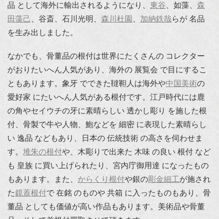
品 として海外に輸出されるようになり、
東谷
、如藻、
森
田藻己
、谷斎、石川光明、
森川杜園
、
加納鉄哉
らが 名品
を生み出しました。
なかでも、骨董品の根付は世界にたくさんの コレクター
がおりたいへん人気があり、海外の 展覧会 で目にするこ
ともあります。象牙 でできた韃靼人は海外や
中国美術
の
愛好家 にたいへん人気がある根付です。江戸時代には鹿
の角やセイウチの牙に素晴らしい 透かし彫り を施した根
付、骨製で牛や人物、鮑などを 細密 に表現した素晴らし
い 逸品 などもあり、日本の 伝統技術 の高さを伺わせま
す。
堆朱の根付
や、木彫りで出来た 木味 の良い 根付 など
も 皇族 に買い上げられたり、宮内庁御用達 になったもの
もあります。また、
からくり根付
や銀の
彫金細工
が施され
た
鏡蓋根付
で 在銘 のものや 共箱 に入ったものもあり、骨
董品 としても価値が高い作品もあります。美術品や骨董