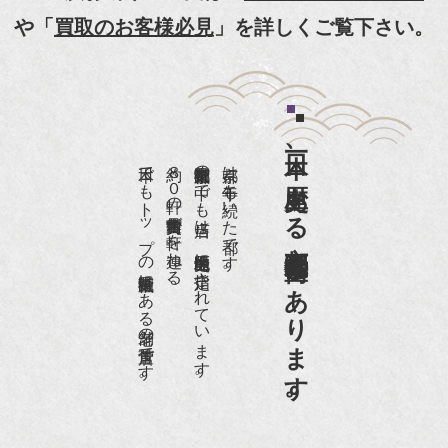
『京都新聞』とKBS京都で鴨東まちなか美術館を
や「
買取のお客様必見
」を詳しくご覧下さい。
紹介頂きました。
『和楽』7月号 樋口可南子さんがお店へ！！
『婦人画報』2012年5月号
日本一、歴史ある
『樋口可南子の古寺散歩』（5月17日発行）
日本でもトップの祇園骨董街にある老舗の骨董店です。
約８０軒の古美術骨董商が軒を連ねる、
京都祇園骨董街の中でも当店は、歴史的保全地区に指定されています。
京都は千年も続いた都です。
NHK「趣味Do楽」とよた真帆さんご来店！【動
画】
京都祇園骨董街にあります。
NHK『美の壺』（4月24日放送）
『和楽』10月号
『Hanako 京都案内』
『FIGARO japon』12月号
『mr partner』2011年2月号