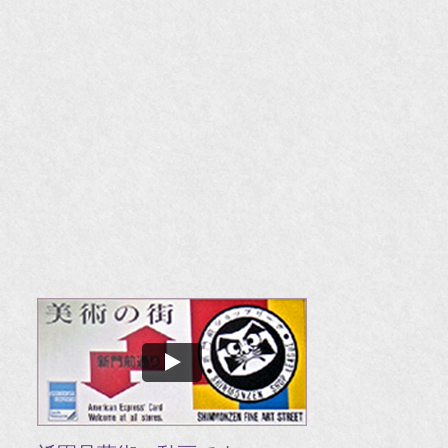
『m
20
『H
『
『
『H
『O
『婦
国
『G
『V