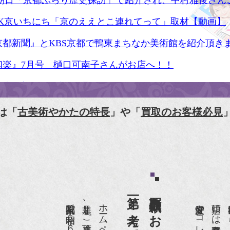
S朝日「京都ぶらり歴史探訪」で紹介され、中村雅俊さん
HK京いちにち「京のええとこ連れてって」取材【動画】
京都新聞』とKBS京都で鴨東まちなか美術館を紹介頂き
和楽』7月号 樋口可南子さんがお店へ！！
人画報』2012年5月号
樋口可南子の古寺散歩』（5月17日発行）
は「
古美術やかたの特長
」や「
買取のお客様必見
HK「趣味Do楽」とよた真帆さんご来店！【動画】
HK『美の壺』（4月24日放送）
和楽』10月号
anako 京都案内』
IGARO japon』12月号