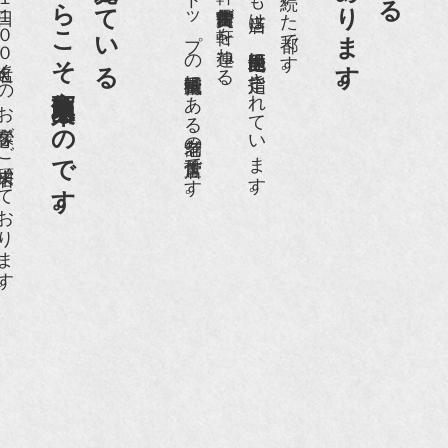
老舗骨董店だからこそ高価買取出来るのです。
京都祇園骨董街にあります。
日１００名近くのお客様がご来店頂いております。
日本でもトップの祇園骨董街にある老舗の骨董店です。
約８０軒の古美術骨董商が軒を連ねる、
京都祇園骨董街の中でも当店は、歴史的保全地区に指定されています。
京都は千年も続いた都です。