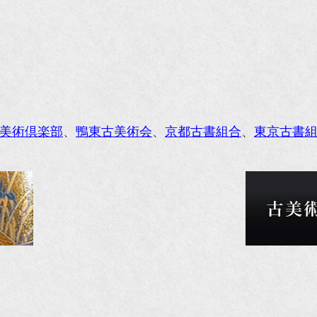
anako WEST』4月号
li』11月号
レンジページムック『インテリア』No.23
ORE』12月号
美術倶楽部
、
鴨東古美術会
、
京都古書組合
、
東京古書
花時間』7月号
東京育ちの京都案内』麻生圭子著 文芸春秋刊
私のアンティーク』