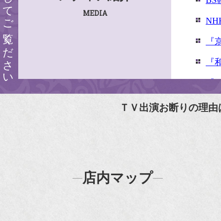
クリックしてご覧ください
B
MEDIA
N
『
『
『婦
『
ＴＶ出演お断りの理由
N
N
『
店内マップ
『H
『F