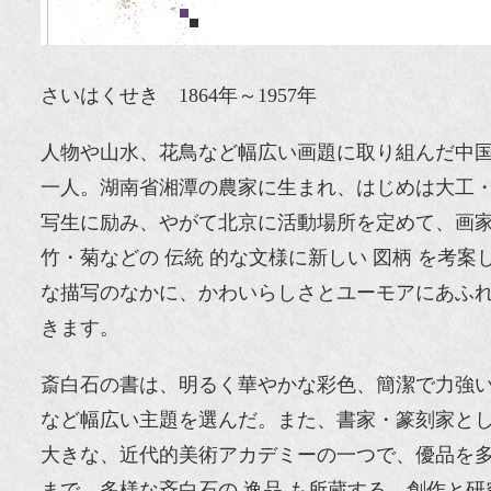
さいはくせき 1864年～1957年
人物や山水、花鳥など幅広い画題に取り組んだ中
一人。湖南省湘潭の農家に生まれ、はじめは大工・
写生に励み、やがて北京に活動場所を定めて、画
竹・菊などの 伝統 的な文様に新しい 図柄 を考案
な描写のなかに、かわいらしさとユーモアにあふ
きます。
斎白石の書は、明るく華やかな彩色、簡潔で力強い
など幅広い主題を選んだ。また、書家・篆刻家とし
大きな、近代的美術アカデミーの一つで、優品を多
まで、多様な斉白石の 逸品 も所蔵する。創作と