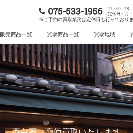
075-533-1956
11：00～18：
（定休日：月・
※ご予約の買取業務は定休日も行っており
販売商品一覧
買取商品一覧
買取地域
斎白石 高価買取いたします