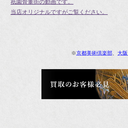
祇園骨董街の動画です。
『H
当店オリジナルですがご覧ください。
『g
オ
『M
※
京都美術倶楽部
、
大阪
『
『
『