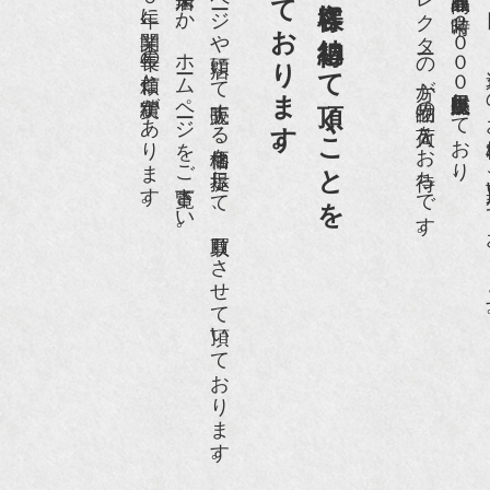
第一と考えております。
買取依頼のお客様に納得して頂くことを
京都祇園で昭和５６年に開業、長年の信頼と実績があります。
是非、ご来店頂くか、ホームページをご覧下さい。
ホームページや店頭にて販売する価格を提示して、買取りさせて頂いております。
愛好家やコレクターの方が品物の入荷をお待ちです。
店頭には買取商品を常時２０００点以上展示販売しており、
世界各国から１
r partner』2011年2月号
09年11月 『週刊現代』2009年11月28日号
anako WEST』4月号
骨董古美術の愉しみ方』（4月16日発行）
近代盆栽』9月号
anako WEST』11月号
RANGE travel』2006年 SUMMER
人画報』2004年9月号
際交流サービス協会に2017年6月７日紹介頂きました。
razia』6月号
ISIO ビジオ・モノ』5月号