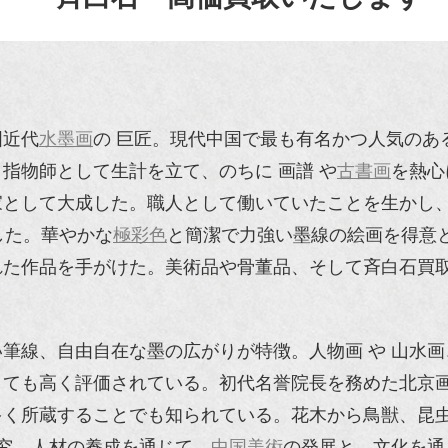
国近代
水墨画
の 巨匠。現代中国で最も有名かつ人気のある
指物師として生計を立て、のちに 画譜 や
古書画
を熱心
家として大成した。職人として働いていたことを生かし
した。華やかな
極彩色
と簡潔で力強い墨線の絵画を得意
れた作品を手がけた。美術品や骨董品、そして斉白石買
筆線、自由自在な墨の広がりが特徴。人物画 や 山水画
ても高く評価されている。初代名誉院長を務めた北京画院
く所蔵することでも知られている。花木から鳥獣、昆虫
研究、人材の養成を通じて、
中国美術
の発展と、文化を通