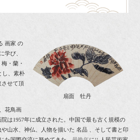
 画家 の
に学び、
、梅・蘭・
とし、素朴
取させて頂
扇面 牡丹
、花鳥画
は1957年に成立された。中国で最も古く規模の
や山水、神仏、人物を描いた 名品 、そして書と印
じた国際交流に努めてきた。
最晩年
に‘‘ 人民芸術家