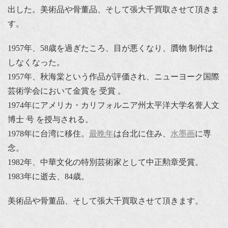
出した。美術品や骨董品、そして張大千買取させて頂きま
す。
1957年、58歳を過ぎたころ、目が悪くなり、贋物 制作は
しなくなった。
1957年、秋海棠という作品が評価され、ニューヨーク国際
芸術学会において金賞を 受賞 。
1974年にアメリカ・カリフォルニア州太平洋大学名誉人文
博士 号 を授与される。
1978年に台湾に移住。
最晩年
は台北に住み、
水墨画
に専
念。
1982年、中華文化の特別芸術家として中正勲章受賞。
1983年に逝去、84歳。
美術品や骨董品、そして張大千買取させて頂きます。