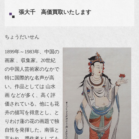
張大千 高価買取いたします
ちょうだいせん
1899年～1983年、中国の
画家 、収集家。20世紀
の中国人芸術家のなかで
特に国際的な名声が高
い。作品としては 山水
画 などが多く、高く評
価されている。他にも花
卉の描写を得意とし、と
りわけ蓮の花の画題で独
自性を発揮した。南張と
言われ、贋作者としても