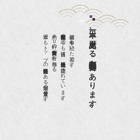
『和楽』7月号 樋口可南子さんがお店へ！！
『婦人画報』2012年5月号
日本一、歴史ある
『樋口可南子の古寺散歩』（5月17日発行）
日本でもトップの祇園骨董街にある老舗の骨董店です。
約８０軒の古美術骨董商が軒を連ねる、
京都祇園骨董街の中でも当店は、歴史的保全地区に指定されています。
京都は千年も続いた都です。
NHK「趣味Do楽」とよた真帆さんご来店！【動
画】
京都祇園骨董街にあります。
NHK『美の壺』（4月24日放送）
『和楽』10月号
『Hanako 京都案内』
『FIGARO japon』12月号
『mr partner』2011年2月号
2009年11月 『週刊現代』2009年11月28日号
『Hanako WEST』4月号