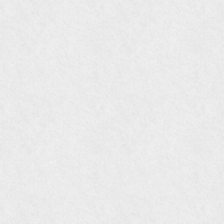
『MORE』12月号
『花時間』7月号
『東京育ちの京都案内』麻生圭子著 文芸春秋刊
『私のアンティーク』