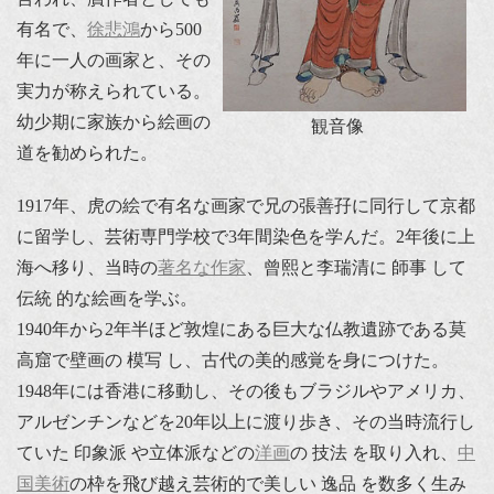
有名で、
徐悲鴻
から500
年に一人の画家と、その
実力が称えられている。
幼少期に家族から絵画の
観音像
道を勧められた。
1917年、虎の絵で有名な画家で兄の張善孖に同行して京都
に留学し、芸術専門学校で3年間染色を学んだ。2年後に上
海へ移り、当時の
著名な作家
、曾熙と李瑞清に 師事 して
伝統 的な絵画を学ぶ。
1940年から2年半ほど敦煌にある巨大な仏教遺跡である莫
高窟で壁画の 模写 し、古代の美的感覚を身につけた。
1948年には香港に移動し、その後もブラジルやアメリカ、
アルゼンチンなどを20年以上に渡り歩き、その当時流行し
ていた 印象派 や立体派などの
洋画
の 技法 を取り入れ、
中
国美術
の枠を飛び越え芸術的で美しい 逸品 を数多く生み