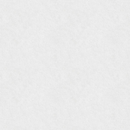
『骨董古美術の愉しみ方』（4月16日発行）
『近代盆栽』9月号
『Hanako WEST』11月号
『ORANGE travel』2006年 SUMMER
『婦人画報』2004年9月号
国際交流サービス協会に2017年6月７日紹介頂き
ました。
『Grazia』6月号
『VISIO ビジオ・モノ』5月号
『Hanako WEST』4月号
『gli』11月号
オレンジページムック『インテリア』No.23