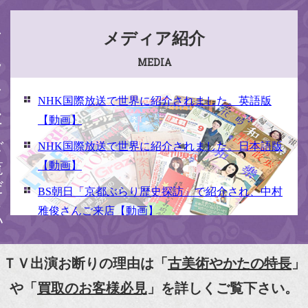
ください
メディア紹介
MEDIA
NHK国際放送で世界に紹介されました。英語版
【動画】
NHK国際放送で世界に紹介されました。日本語版
【動画】
BS朝日「京都ぶらり歴史探訪」で紹介され、中村
雅俊さんご来店【動画】
NHK京いちにち「京のええとこ連れてって」取材
【動画】
ＴＶ出演お断りの理由は「
古美術やかたの特長
」
『京都新聞』とKBS京都で鴨東まちなか美術館を
や「
買取のお客様必見
」を詳しくご覧下さい。
紹介頂きました。