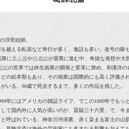
後期の浮世絵師。
回を越える転居など奇行が多く、逸話も多い。改号の癖も
以降に
美人画
や
役者絵
が退廃に進む中、奇抜な発想や大
世絵
の世界では終生画業の開発と変革に努め、和漢洋の
などの絵本類もあり、その画業は国際的にも高く評価さ
がいる。90歳で死去するまで、多くの作品を残した。
99年にはアメリカの雑誌ライフ、でこの1000年でもっ
として国内外に人気が高いのが、冨嶽三十六景、で、今
、と呼ばれている、神奈川沖浪裏、赤く染まる富士の山
た、葛飾北斎は海外の芸術家にも多大なる影響を与えて