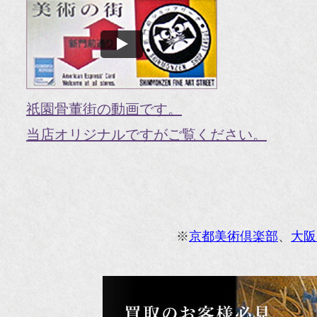
『婦
国
『G
『V
祇園骨董街の動画です。
『H
当店オリジナルですがご覧ください。
『g
オ
『M
※
京都美術倶楽部
、
大阪
『
『
『