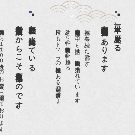
老舗骨董店だからこそ高価買取出来るのです。
京都祇園で小売販売している
京都祇園骨董街にあります。
日本一、歴史ある
日１００名近くのお客様がご来店頂いております。
日本でもトップの祇園骨董街にある老舗の骨董店です。
約８０軒の古美術骨董商が軒を連ねる、
京都祇園骨董街の中でも当店は、歴史的保全地区に指定されています。
京都は千年も続いた都です。