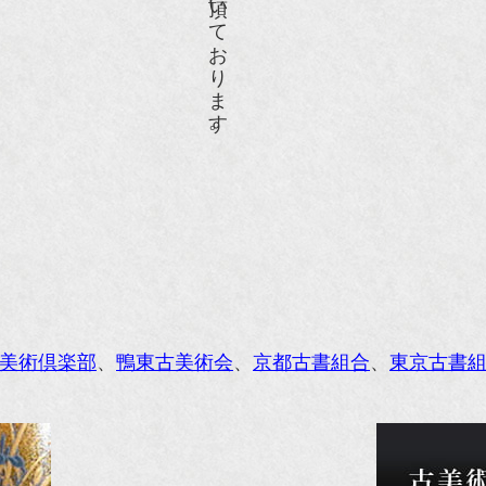
人画報』2004年9月号
際交流サービス協会に2017年6月７日紹介頂きました。
razia』6月号
ISIO ビジオ・モノ』5月号
anako WEST』4月号
li』11月号
レンジページムック『インテリア』No.23
ORE』12月号
美術倶楽部
、
鴨東古美術会
、
京都古書組合
、
東京古書
花時間』7月号
東京育ちの京都案内』麻生圭子著 文芸春秋刊
私のアンティーク』