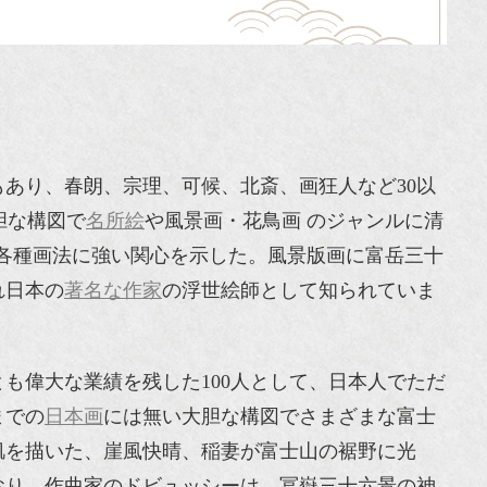
あり、春朗、宗理、可候、北斎、画狂人など30以
胆な構図で
名所絵
や風景画・花鳥画 のジャンルに清
各種画法に強い関心を示した。風景版画に富岳三十
れ日本の
著名な作家
の浮世絵師として知られていま
とも偉大な業績を残した100人として、日本人でただ
までの
日本画
には無い大胆な構図でさまざまな富士
肌を描いた、崖風快晴、稲妻が富士山の裾野に光
おり、作曲家のドビュッシーは、冨嶽三十六景の神