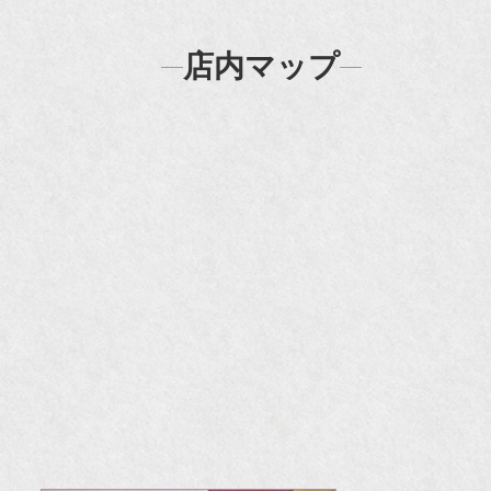
『
店内マップ
『H
『F
『m
20
『H
『
『
『H
『O