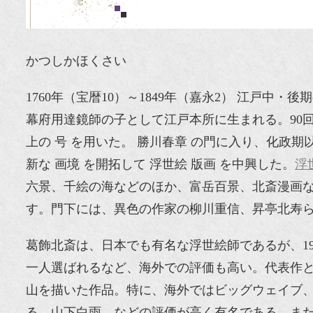
かつしかほくさい
1760年（宝暦10）～1849年（嘉永2） 江戸中・
幕府用達鏡師の子として江戸本所に生まれる。90
上の 号 を用いた。 勝川春章 の門に入り、化政期
新な 画境 を開拓して 浮世絵 版画 を中興した。
浮
六景、千絵の海などのほか、富岳百景、北斎漫画
す。門下には、異色の作家の柳川重信、昇亭北寿ら
葛飾北斎は、日本でも有名な浮世絵師であるが、19
一人選ばれるなど、海外での評価も高い。代表作
山を描いた作品。特に、海外ではビッグウェイブ
る、山下白雨、などの評価が高く有名である。ま