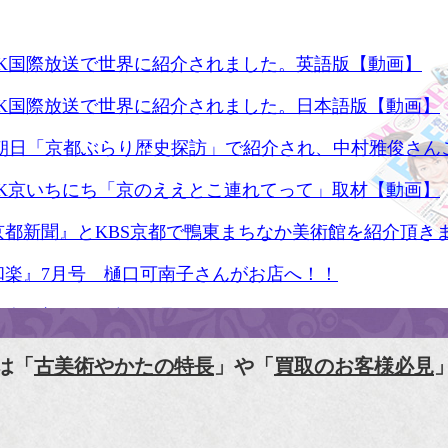
HK国際放送で世界に紹介されました。英語版【動画】
HK国際放送で世界に紹介されました。日本語版【動画】
S朝日「京都ぶらり歴史探訪」で紹介され、中村雅俊さん
HK京いちにち「京のええとこ連れてって」取材【動画】
京都新聞』とKBS京都で鴨東まちなか美術館を紹介頂き
和楽』7月号 樋口可南子さんがお店へ！！
人画報』2012年5月号
樋口可南子の古寺散歩』（5月17日発行）
は「
古美術やかたの特長
」や「
買取のお客様必見
HK「趣味Do楽」とよた真帆さんご来店！【動画】
HK『美の壺』（4月24日放送）