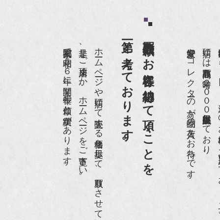
和楽』10月号
第一と考えております。
買取依頼のお客様に納得して頂くことを
anako 京都案内』
京都祇園で昭和５６年に開業、長年の信頼と実績があります。
是非、ご来店頂くか、ホームページをご覧下さい。
ホームページや店頭にて販売する価格を提示して、買取りさせて頂いております。
愛好家やコレクターの方が品物の入荷をお待ちです。
店頭には買取商品を常時２０００点以上展示販売しており、
世界各国から１
IGARO japon』12月号
r partner』2011年2月号
09年11月 『週刊現代』2009年11月28日号
anako WEST』4月号
骨董古美術の愉しみ方』（4月16日発行）
近代盆栽』9月号
anako WEST』11月号
RANGE travel』2006年 SUMMER