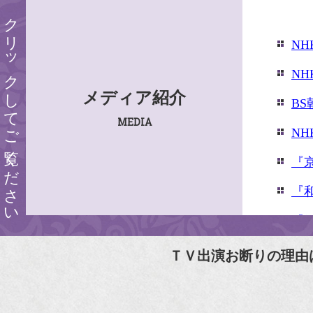
クリックしてご覧ください
N
N
メディア紹介
B
MEDIA
N
『
『
『婦
『
ＴＶ出演お断りの理由
N
N