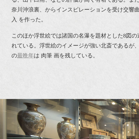
奈川沖浪裏、からインスピレーションを受け交響曲
入 を作った。
このほか浮世絵では諸国の名瀑を題材とした8図
れている。浮世絵のイメージが強い北斎であるが、7
の
最晩年
は 肉筆 画を残している。