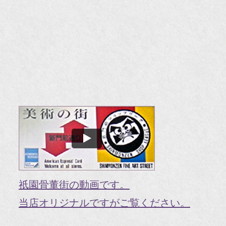
『H
『
『
『H
『O
『婦
国
『G
『V
祇園骨董街の動画です。
『H
当店オリジナルですがご覧ください。
『g