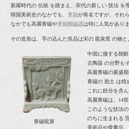
新羅時代の 伝統 を踏まえ、宋代の新しい 技法
韓国美術史のなかでも、
李朝
が有名ですが、それら
なかでも高麗青磁や
李朝陶磁器
は特に人気があり
その造形は、手の込んだ良品は宋の 龍泉窯 の物
中国に接する朝鮮
古陶器 の分野も
高麗青磁の最盛期
青磁の 胎土 は
これに鉄分を含ん
高麗青磁は、14
このような技法の
のちに生まれる 
青磁硯屏
美術品や骨董品、