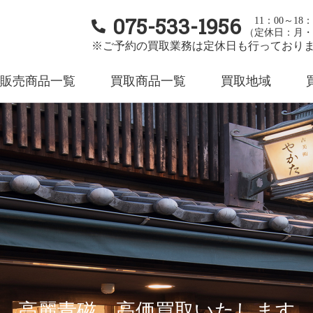
075-533-1956
11：00～18：
（定休日：月・
※ご予約の買取業務は定休日も行っており
販売商品一覧
買取商品一覧
買取地域
高麗青磁 高価買取いたします