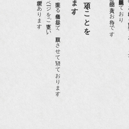
ホームページや店頭にて販売する価格を提示して、買取りさせて頂いております。
世界各国から１
anako WEST』4月号
骨董古美術の愉しみ方』（4月16日発行）
近代盆栽』9月号
anako WEST』11月号
RANGE travel』2006年 SUMMER
人画報』2004年9月号
際交流サービス協会に2017年6月７日紹介頂きました。
razia』6月号
ISIO ビジオ・モノ』5月号
anako WEST』4月号
li』11月号