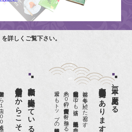
」を詳しくご覧下さい。
老舗骨董店だからこそ高価買取出来るのです。
京都祇園で小売販売している
京都祇園骨董街にあります。
日本一、歴史ある
日本でもトップの祇園骨董街にある老舗の骨董店です。
約８０軒の古美術骨董商が軒を連ねる、
京都祇園骨董街の中でも当店は、歴史的保全地区に指定されています。
京都は千年も続いた都です。