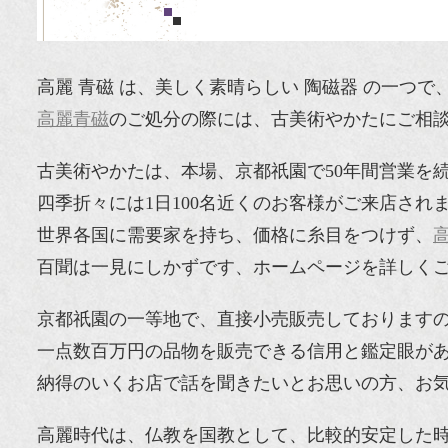
高麗 青磁 は、美しく素晴らしい 陶磁器 の一つ
高麗青磁
のご処分の際には、古美術やかたにご相
古美術やかたは、本場、京都祇園で50年間営業を続
四季折々には1日100名近くのお客様がご来店され
世界各国に需要家を持ち、価格に糸目をつけず、
百聞は一見にしかずです、ホームページを詳しく
京都祇園の一等地で、直接小売販売しております
一点数百万円の品物を販売できる信用と鑑定眼が
納得のいくお店で話を聞きたいとお思いの方、お
高麗時代は、仏教を国教として、比較的安定した