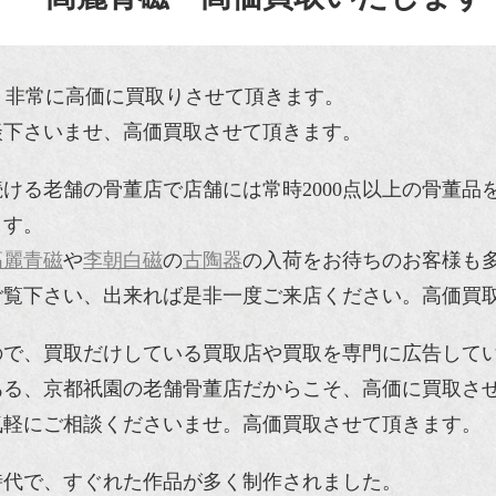
で、非常に高価に買取りさせて頂きます。
談下さいませ、高価買取させて頂きます。
ける老舗の骨董店で店舗には常時2000点以上の骨董品
ます。
高麗青磁
や
李朝白磁
の
古陶器
の入荷をお待ちのお客様も
ご覧下さい、出来れば是非一度ご来店ください。高価買
ので、買取だけしている買取店や買取を専門に広告して
ある、京都祇園の老舗骨董店だからこそ、高価に買取さ
気軽にご相談くださいませ。高価買取させて頂きます。
時代で、すぐれた作品が多く制作されました。