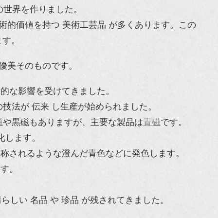
の世界を作りました。
術的価値を持つ 美術工芸品 が多くあります。この
ます。
は優美そのものです。
術的な影響を受けてきました。
技法が 伝来 し生産が始められました。
磁
や黒磁もありますが、主要な製品は
青磁
です。
化します。
と称されるような澄んだ青色などに発色します。
ます。
らしい 名品 や 珍品 が残されてきました。