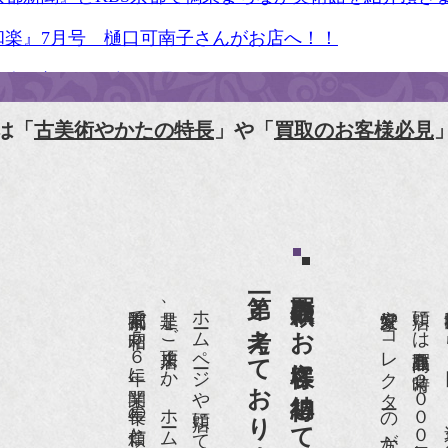
和楽』7月号 樋口可南子さんがお店へ！！
人画報』2012年5月号
樋口可南子の古寺散歩』（5月17日発行）
は「
古美術やかたの特長
」や「
買取のお客様必見
HK「趣味Do楽」とよた真帆さんご来店！【動画】
HK『美の壺』（4月24日放送）
和楽』10月号
第一と考えております。
買取依頼のお客様に納得して頂くことを
anako 京都案内』
京都祇園で昭和５６年に開業、長年の信頼と実績があります。
是非、ご来店頂くか、ホームページをご覧下さい。
愛好家やコレクターの方が品物の入荷をお待ちです。
店頭には買取商品を常時２０００点以上展示販売しており、
IGARO japon』12月号
r partner』2011年2月号
09年11月 『週刊現代』2009年11月28日号