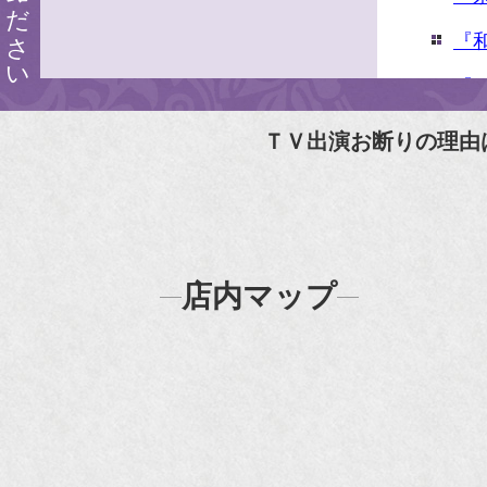
『
『婦
『
ＴＶ出演お断りの理由
N
N
『
店内マップ
『H
『F
『m
20