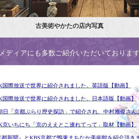
古美術やかたの店内写真
メディアにも多数ご紹介いただいておりま
HK国際放送で世界に紹介されました。英語版【動画】
HK国際放送で世界に紹介されました。日本語版【動画】
S朝日「京都ぶらり歴史探訪」で紹介され、中村雅俊さん
HK京いちにち「京のええとこ連れてって」取材【動画】
京都新聞』とKBS京都で鴨東まちなか美術館を紹介頂き