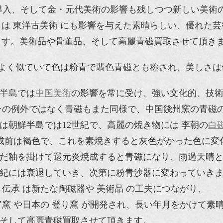
 を導入、そして金・元代美術の影響も残しつつ新しい美術
は 東洋古美術 にも影響を与えた素晴らしい、優れた芸
ます。美術品や骨董品、そして高麗青磁買取させて頂き
とよく似ていて色は粉青で翡色青磁とも称され、美しさ
半島では
中国美術
の影響を常に受け、強い文化的、技
その例外ではなく青磁もまた同様で、中国餞州窯の青磁の
は朝鮮半島では12世紀で、高麗の焼き物には 李朝の
白
焼成前は褐色で、これを素焼きすると灰色がかった色に変
だ釉を掛けて還元炎焼成すると青磁になり、雨過天晴
世紀には衰退していき、次第に粉青沙器に変わっていき
 伝承 は新たな陶磁器や 美術品 の工夫につながり、
官窯 や日本の 登り窯 が開発され、長い年月をかけて素晴
そして高麗青磁買取させて頂きます。