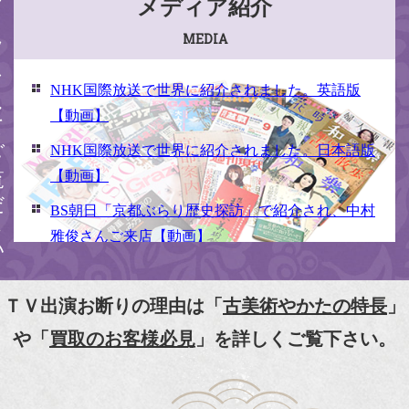
ください
メディア紹介
MEDIA
NHK国際放送で世界に紹介されました。英語版
【動画】
NHK国際放送で世界に紹介されました。日本語版
【動画】
BS朝日「京都ぶらり歴史探訪」で紹介され、中村
雅俊さんご来店【動画】
NHK京いちにち「京のええとこ連れてって」取材
【動画】
ＴＶ出演お断りの理由は「
古美術やかたの特長
」
『京都新聞』とKBS京都で鴨東まちなか美術館を
や「
買取のお客様必見
」を詳しくご覧下さい。
紹介頂きました。
『和楽』7月号 樋口可南子さんがお店へ！！