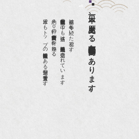
『婦人画報』2012年5月号
日本一、歴史ある
『樋口可南子の古寺散歩』（5月17日発行）
日本でもトップの祇園骨董街にある老舗の骨董店です。
約８０軒の古美術骨董商が軒を連ねる、
京都祇園骨董街の中でも当店は、歴史的保全地区に指定されています。
京都は千年も続いた都です。
NHK「趣味Do楽」とよた真帆さんご来店！【動
画】
京都祇園骨董街にあります。
NHK『美の壺』（4月24日放送）
『和楽』10月号
『Hanako 京都案内』
『FIGARO japon』12月号
『mr partner』2011年2月号
2009年11月 『週刊現代』2009年11月28日号
『Hanako WEST』4月号
『骨董古美術の愉しみ方』（4月16日発行）