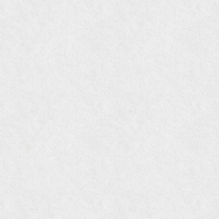
『花時間』7月号
『東京育ちの京都案内』麻生圭子著 文芸春秋刊
『私のアンティーク』