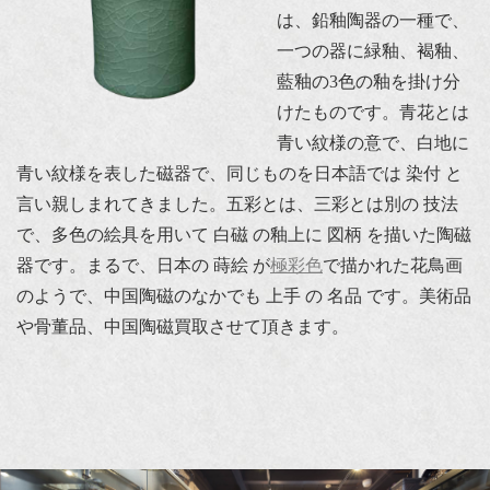
は、鉛釉陶器の一種で、
一つの器に緑釉、褐釉、
藍釉の3色の釉を掛け分
けたものです。青花とは
青い紋様の意で、白地に
青い紋様を表した磁器で、同じものを日本語では 染付 と
言い親しまれてきました。五彩とは、三彩とは別の 技法
で、多色の絵具を用いて 白磁 の釉上に 図柄 を描いた陶磁
器です。まるで、日本の 蒔絵 が
極彩色
で描かれた花鳥画
のようで、中国陶磁のなかでも 上手 の 名品 です。美術品
や骨董品、中国陶磁買取させて頂きます。