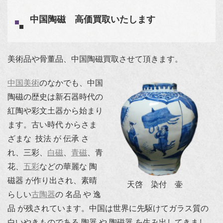
中国陶磁 高価買取いたします
美術品や骨董品、中国陶磁買取させて頂きます。
中国美術
のなかでも、中国
陶磁の歴史は新石器時代の
紅陶や彩文土器から始まり
ます。古い時代 からさま
ざまな 技法 が 伝承 さ
れ、三彩、
白磁
、
青磁
、青
花、
五彩
などの華麗な 陶
磁器 が作り出され、素晴
天啓 染付 壷
らしい
古陶器
の 名品 や 逸
品 が残されています。中国は世界に先駆けてガラス質の
白いやきものである 陶器 や 陶磁器 を生み出してきまし