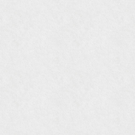
『近代盆栽』9月号
『Hanako WEST』11月号
『ORANGE travel』2006年 SUMMER
『婦人画報』2004年9月号
国際交流サービス協会に2017年6月７日紹介頂き
ました。
『Grazia』6月号
『VISIO ビジオ・モノ』5月号
『Hanako WEST』4月号
『gli』11月号
オレンジページムック『インテリア』No.23
『MORE』12月号