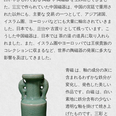
た。
官窯
で作られていた中国磁器は、中国の宮廷で重用さ
れた以外にも、主要な 交易 の一つとして、アジア諸国、
イスラム圏、ヨーロッパなどにも大量に輸出されていきま
した。日本でも、
唐物
や 古渡り として残っています。こ
うした中国磁器は、日本では 茶の湯 の道具に取り入れら
れました。また、イスラム圏やヨーロッパでは王侯貴族の
コレクションに収まるなど、世界の陶磁器の発展に多大な
影響を及ぼしてきました。
青磁 は、釉の成分の灰に
含まれるわずかな鉄分が
変化し、発色した美しい
作品です。白磁 は、白い
素地に鉄分含有の少ない
透明な釉を掛けて焼き上
げたものです。三彩 と