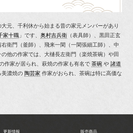
の大元、千利休から始まる昔の家元メンバーがあり
千家十職
」です、
奥村吉兵衛
（表具師）、
黒田正玄
清右衛門
（釜師）、
飛来一閑
（一閑張細工師）、
中
その他の作家では、
大樋長左衛門
（楽焼茶碗）や田
くの作家が居られ、萩焼の作家も有名で
茶碗
や
諸道
る美濃焼の
陶芸家
作家がおられ、茶碗は特に高価な
更新情報
販売商品