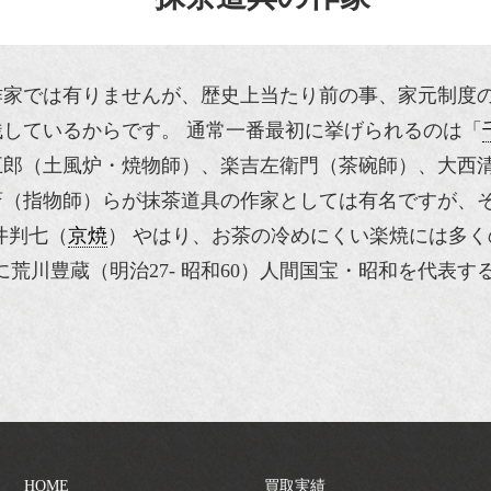
作家では有りませんが、歴史上当たり前の事、家元制度
しているからです。 通常一番最初に挙げられるのは「
五郎
（土風炉・焼物師）、
楽吉左衛門
（茶碗師）、
大西
斎（指物師）らが
抹茶道具
の作家としては有名ですが、
井判七（
京焼
） やはり、お茶の冷めにくい楽焼には多
に
荒川豊蔵
（明治27- 昭和60）
人間国宝
・昭和を代表す
HOME
買取実績