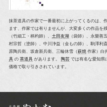
抹茶道具の作家で一番最初に上がってくるのは、
ます、作家では有りませんが、大変多くの作品を残
（竹細工・柄杓師）、
土田友湖
（袋師）、
永樂善
村宗哲
（塗師）、
中川浄益
（金もの師）、駒澤利
原陶兵衛、坂倉新兵衛、
三輪休雪
（
萩焼
作家）白
具
の
茶道具
があります。
陶芸
では有名な愛知県
価格で取り引きされています。