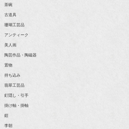
茶碗
古道具
珊瑚工芸品
アンティーク
美人画
陶芸作品・陶磁器
置物
持ち込み
翡翠工芸品
釘隠し・引手
掛け軸・掛軸
鎧
李朝