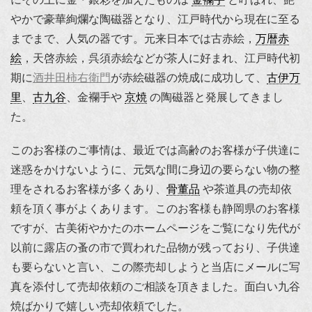
やかで豪華絢爛な陶磁器となり、江戸時代から現在に至る
までまで、人気の器です。元来日本では古赤絵，
万暦赤
絵
，天啓赤絵，呉須赤絵などが茶人に好まれ、江戸時代初
期に
酒井田柿右衛門
が赤絵磁器の焼成に成功して、
古伊万
里
、
古九谷
、金襴手や
京焼
の陶磁器と発展してきまし
た。
このお客様のご事情は、最近では高齢のお客様が子供達に
迷惑をかけないように、元気な間に身辺の要らない物の整
理をされるお客様が多くあり、
骨董品
や茶道具の売却依
頼を頂く事がよくあります。このお客様も静岡県のお客様
ですが、古美術やかたのホームページをご覧になり先代が
以前に露店の蚤の市で買われた品物が残っており、子供達
も要らないと言い、この際売却しようと当店にメールに写
真を添付して売却依頼のご相談を頂きました。面白い九谷
焼ばかりで嬉しい売却依頼でした。