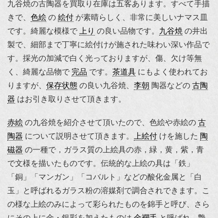
九谷焼の古陶器を買取り在庫は五客あります。すべて手描
きで、
色絵
の
絵付
が素晴らしく、非常に美しいナマス皿
です。綺麗な模様で
上り
の良い品物です。
九谷焼
の井出
製で、細部まで丁寧に絵付けが施された味わい深い作品で
す。採光の加減で白く光っておりますが、傷、欠け等無
く、綺麗な品物で
完品
です。
茶道具
にもよく使われてお
りますが、
保存状態
の良い九谷焼、
李朝
陶器などの
古陶
器
はお引き取りさせて頂きます。
赤絵
の九谷焼を紹介させて頂いたので、色絵や赤絵の
古
陶器
について説明させて頂きます。
上絵付
けを施した
陶
磁器
の一種で，ガラス質の上絵具の赤，緑，黄，紫，青
で文様を描いたものです。伝統的な上絵の具は「鉄」
「銅」「マンガン」「コバルト」などの酸化金属と「白
玉」と呼ばれるガラス粉の溶媒剤で調合されできます。こ
の様な上絵のみによって彩られたものを錦手と呼び、さら
にその上に金・銀彩を加えたものは
金襴手
と呼ばれ、艶