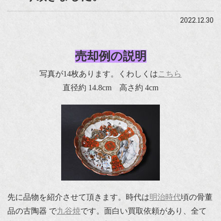
2022.12.30
売却例の説明
写真が14枚あります。くわしくは
こちら
直径約 14.8cm 高さ約 4cm
先に品物を紹介させて頂きます。時代は
明治時代
頃の骨董
品の古陶器 で
九谷焼
です。面白い買取依頼があり、全て