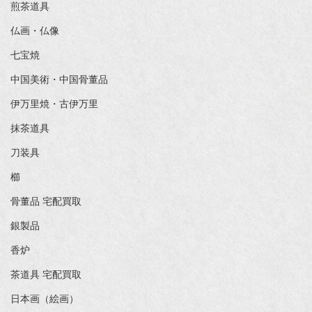
煎茶道具
仏画・仏像
七宝焼
中国美術・中国骨董品
伊万里焼・古伊万里
抹茶道具
刀装具
櫛
骨董品 宅配買取
銀製品
香炉
茶道具 宅配買取
日本画（絵画）