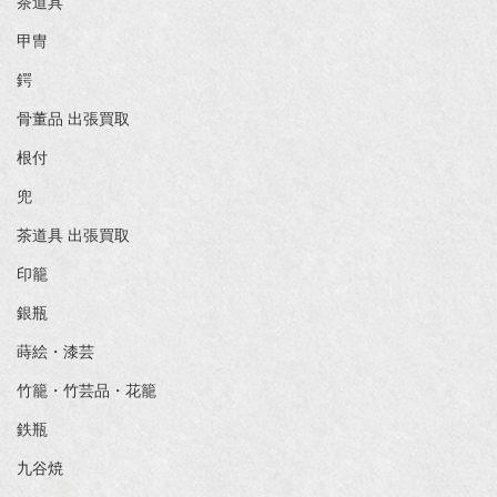
茶道具
甲冑
鍔
骨董品 出張買取
根付
兜
茶道具 出張買取
印籠
銀瓶
蒔絵・漆芸
竹籠・竹芸品・花籠
鉄瓶
九谷焼