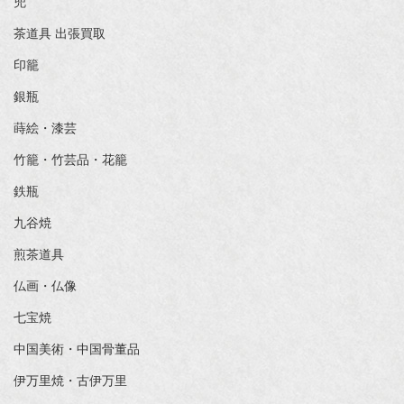
兜
茶道具 出張買取
印籠
銀瓶
蒔絵・漆芸
竹籠・竹芸品・花籠
鉄瓶
九谷焼
煎茶道具
仏画・仏像
七宝焼
中国美術・中国骨董品
伊万里焼・古伊万里