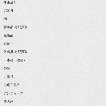
抹茶道具
刀装具
櫛
骨董品 宅配買取
銀製品
香炉
茶道具 宅配買取
日本画（絵画）
茶碗
古道具
珊瑚工芸品
アンティーク
美人画