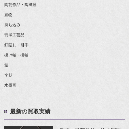
陶芸作品・陶磁器
置物
持ち込み
翡翠工芸品
釘隠し・引手
掛け軸・掛軸
鎧
李朝
水墨画
最新の買取実績