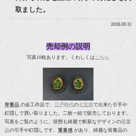
取ました。
2026.05.31
売却例の説明
写真10枚あります。くわしくは
こちら
骨董品
の金工作品で、
江戸時代
の
七宝焼
で出来た引手や
釘隠しで買い取りました。二枚一組で販売しております。
写真をご覧のように、状態も綺麗で斬新なデザインの
骨董
品
の引手や釘隠しです。
重量感
があり、綺麗な骨董品の