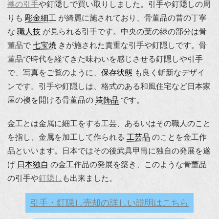
襖の引手
や釘隠しで買い取りしました。引手や釘隠しの周
りも
彫金細工
が綺麗に施されており、骨董品の昔の丁寧
な
職人技
が見られる引手です。中央の葉の緑の部分は骨
董品で
七宝焼
きが施された貴重な引手や釘隠しです。骨
董品で時代を経てきた味わいを感じさせる釘隠しや引手
で、写真をご覧のように、
保存状態
も良く斬新なデザイ
ンです。引手や釘隠しは、格式のある和風住宅など日本家
屋の襖を開ける骨董品の
装飾品
です。
金工とは金属に細工をする工芸、あるいはその職人のこと
を指し、金属を加工して作られる
工芸品
のことを金工作
品といいます。日本ではその後武具甲冑に独自の発展を遂
げ
日本独自
の金工作品の発展を築き、このような骨董品
の引手や
釘隠し
も出来ました。
引手・釘隠し売却の詳しい説明はこちら