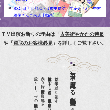
BS朝日「京都ぶらり歴史探訪」で紹介され、中村
雅俊さんご来店【動画】
NHK京いちにち「京のええとこ連れてって」取材
【動画】
ＴＶ出演お断りの理由は「
古美術やかたの特長
」
『京都新聞』とKBS京都で鴨東まちなか美術館を
や「
買取のお客様必見
」を詳しくご覧下さい。
紹介頂きました。
『和楽』7月号 樋口可南子さんがお店へ！！
『婦人画報』2012年5月号
日本一、歴史ある
『樋口可南子の古寺散歩』（5月17日発行）
日本でもトップの祇園骨董街にある老舗の骨董店です。
約８０軒の古美術骨董商が軒を連ねる、
京都祇園骨董街の中でも当店は、歴史的保全地区に指定されています。
京都は千年も続いた都です。
NHK「趣味Do楽」とよた真帆さんご来店！【動
画】
NHK『美の壺』（4月24日放送）