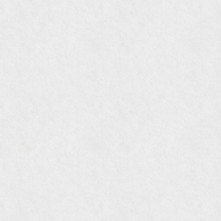
ました。
『Grazia』6月号
『VISIO ビジオ・モノ』5月号
『Hanako WEST』4月号
『gli』11月号
オレンジページムック『インテリア』No.23
『MORE』12月号
『花時間』7月号
『東京育ちの京都案内』麻生圭子著 文芸春秋刊
『私のアンティーク』