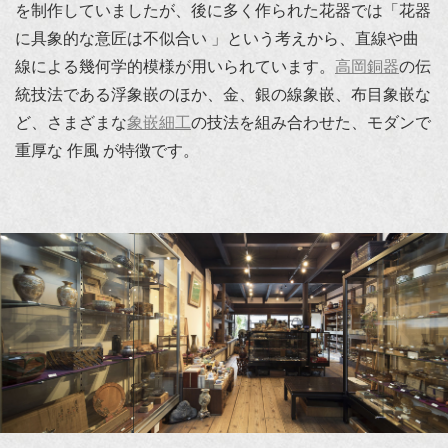
を制作していましたが、後に多く作られた花器では「花器
に具象的な意匠は不似合い 」という考えから、直線や曲
線による幾何学的模様が用いられています。
高岡銅器
の伝
統技法である浮象嵌のほか、金、銀の線象嵌、布目象嵌な
ど、さまざまな
象嵌細工
の技法を組み合わせた、モダンで
重厚な 作風 が特徴です。