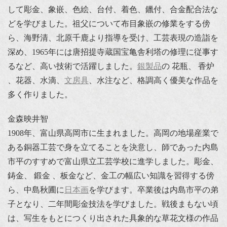
して彫金、象嵌、色絵、台付、着色、鑞付、合金配合法な
どを学びました。祖父について布目象嵌の修業をする傍
ら、海野清、北原千鹿より指導を受け、工芸表現の造詣を
深め、1965年には唐招提寺蔵国宝亀舎利塔の修理に従事す
るなど、高い技術で活躍しました。
銀製品
の 花瓶、 香炉
、花器、水滴、
文房具
、水注など、格調高く優美な作品を
多く作りました。
金森映井智
1908年、富山県高岡市に生まれました。高岡の地場産業で
ある銅器工芸で身を立てることを決意し、師であった内島
市平のすすめで富山県立工芸学校に進学しました。彫金、
鋳金、 鍛金 、板金など、金工の幅広い知識を習得する傍
ら、中島秋圃に
日本画
を学びます。卒業後は内島市平の弟
子となり、二年間彫金技法を学びました。戦後まもない頃
は、写生をもとにつくり出された具象的な草花文様の作品