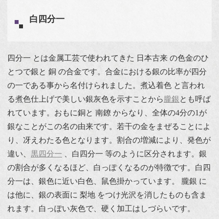
白四分一
四分一 とは金属工芸で使われてきた 日本古来 の色金のひ
とつで銀と 銅 の合金です。合金における銀の比率が四分
の一である事から名付けられました。煮込着色 と言われ
る煮色仕上げで美しい銀灰色を示すことから
朧銀
とも呼ば
れています。おもに銅と 南鐐 からなり、全体の4分の1が
銀なことがこの名の由来です。若干の金をまぜることによ
り、冴えわたる色となります。割合の増減により、発色が
違い、
黒四分一
、白四分一 等のように区分されます。銀
の割合が多くなるほど、白っぽくなるのが特徴です。白四
分一は、銀色に近い白色、鼠色掛かっています。 朧銀 に
は他に、銀の表面に 梨地 をつけ光沢を消したものも含ま
れます。白っぽい灰色で、硬く加工はしづらいです。