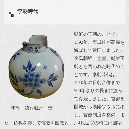
李朝時代
朝鮮の王朝のことで、
1392年、李成桂が高麗を
滅ぼして建国しました。
李氏朝鮮、
李朝
、朝鮮王
朝とも言われた時代のこ
とです。李朝時代は、
1910年の日朝合併まで
500年余りの長きに渡っ
て存続しました。首都を
開城から漢陽ソウルに移
李朝 染付牡丹 壺
し、官僚制度を整備。ま
た、仏教を排して儒教を国教とし、4代世宗の時には国字