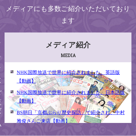
メディアにも多数ご紹介いただいており
ます
ください
メディア紹介
MEDIA
NHK国際放送で世界に紹介されました。英語版
【動画】
NHK国際放送で世界に紹介されました。日本語版
【動画】
BS朝日「京都ぶらり歴史探訪」で紹介され、中村
雅俊さんご来店【動画】
NHK京いちにち「京のええとこ連れてって」取材