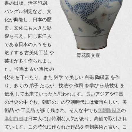
書の出版、活字印刷、
ハングル制定など、文
化が興隆し、日本の歴
史、文化にも大きな影
響を与え、同じ東洋人
である日本の人々をも
魅了する 古美術工芸 や
青花龍文壺
芸術が多く作られまし
た。当時は 古い時代 の
技法 を守ったり、また 独学 で美しい 白磁 陶磁器 を作
り、多くの 弟子 たちが、技法や 作風 を学び 伝統技術 を
伝承 して出来ていったと思われます。長いアジアや中国
の歴史の中でも、朝鮮のこの李朝時代には素晴らしい、美
術品 や 工芸品 が多く残され、そんな中でも
李朝陶磁器
の
李朝白磁
は日本人には特別な人気があり、高価で取引され
ています。この時代に作られた作品を李朝美術と言い、こ