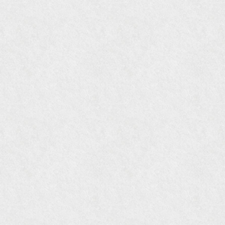
『mr partner』2011年2月号
2009年11月 『週刊現代』2009年11月28日号
『Hanako WEST』4月号
『骨董古美術の愉しみ方』（4月16日発行）
『近代盆栽』9月号
『Hanako WEST』11月号
『ORANGE travel』2006年 SUMMER
『婦人画報』2004年9月号
国際交流サービス協会に2017年6月７日紹介頂き
ました。
『Grazia』6月号
『VISIO ビジオ・モノ』5月号