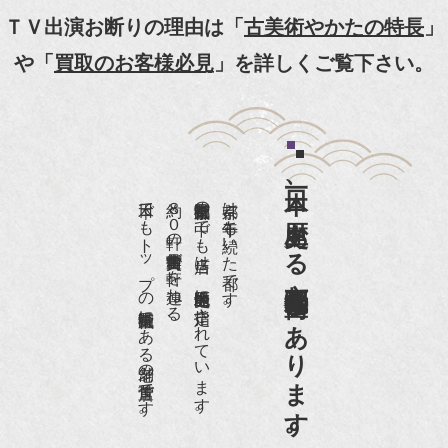
【動画】
ＴＶ出演お断りの理由は「
古美術やかたの特長
」
『京都新聞』とKBS京都で鴨東まちなか美術館を
や「
買取のお客様必見
」を詳しくご覧下さい。
紹介頂きました。
『和楽』7月号 樋口可南子さんがお店へ！！
『婦人画報』2012年5月号
日本一、歴史ある
『樋口可南子の古寺散歩』（5月17日発行）
日本でもトップの祇園骨董街にある老舗の骨董店です。
約８０軒の古美術骨董商が軒を連ねる、
京都祇園骨董街の中でも当店は、歴史的保全地区に指定されています。
京都は千年も続いた都です。
NHK「趣味Do楽」とよた真帆さんご来店！【動
画】
京都祇園骨董街にあります。
NHK『美の壺』（4月24日放送）
『和楽』10月号
『Hanako 京都案内』
『FIGARO japon』12月号