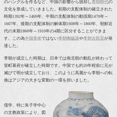
のハングルを作るなど、中国の影響から脱却し
李朝時代
の
文化を形成していきました。初期の支配体制の確立された
時期1392年～1469年、中期の支配体制の動揺期1470年～
1607年、後期の支配体制の解体期1608年～1860年、朝鮮近
代の末期1860年～1910年の4期に区分することができま
す。この為
中国美術
ではない
李朝陶磁器
や
李朝古民芸
が発
達した。
李朝が成立した時期は、日本では南北朝の動乱が終わって
室町幕府が確立した時期です。中国でも約20年程前に元が
滅びて明が成立しており、このように高麗から李朝への転
換はアジアの大きな変動の一環を担いました。
儒学、特に朱子学中心
の文教政策により、図