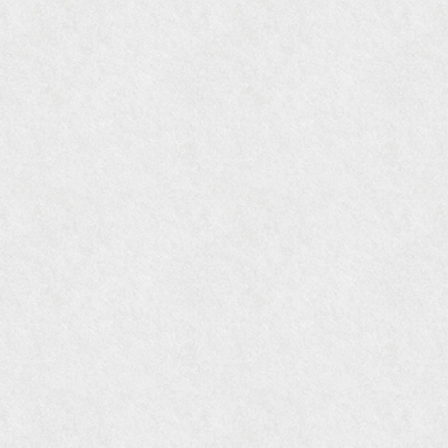
『Hanako WEST』4月号
『gli』11月号
オレンジページムック『インテリア』No.23
『MORE』12月号
『花時間』7月号
『東京育ちの京都案内』麻生圭子著 文芸春秋刊
『私のアンティーク』