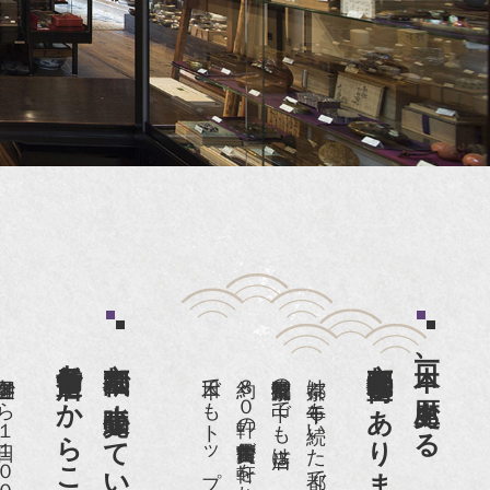
京都祇園で小売販売している
京都祇園骨董街にあります。
日本一、歴史ある
約８０軒の古美術骨董商が軒を連ねる、
京都は千年も続いた都です。