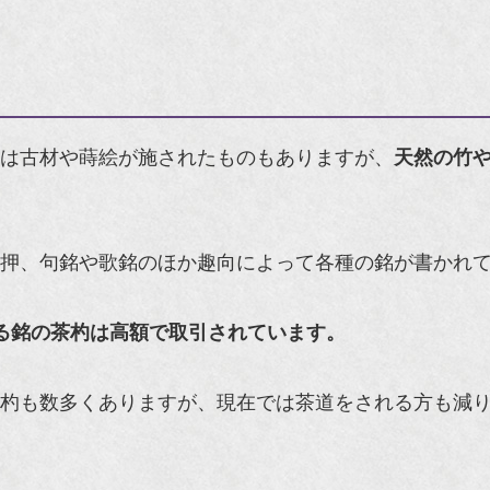
は古材や
蒔絵
が施されたものもありますが、
天然の竹
押、句銘や歌銘のほか趣向によって各種の銘が書かれ
る銘の茶杓は高額で取引されています。
杓も数多くありますが、現在では茶道をされる方も減