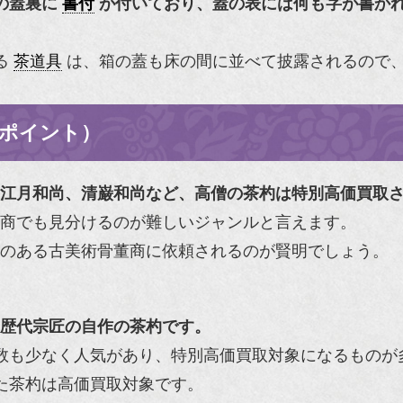
の蓋裏に
書付
が付いており、蓋の表には何も字が書か
る
茶道具
は、箱の蓋も床の間に並べて披露されるので
ポイント）
江月和尚、清巌和尚など、高僧の茶杓は特別高価買取
商でも見分けるのが難しいジャンルと言えます。
のある古美術骨董商に依頼されるのが賢明でしょう。
歴代宗匠の自作の茶杓です。
数も少なく人気があり、特別高価買取対象になるものが
た茶杓は高価買取対象です。