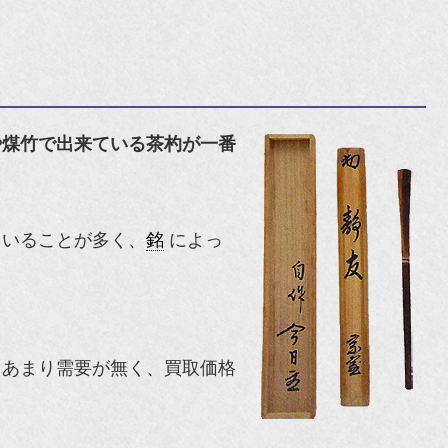
や
煤竹
で出来ている茶杓が一番
ていることが多く、
銘
によっ
りあまり需要が無く、買取価格