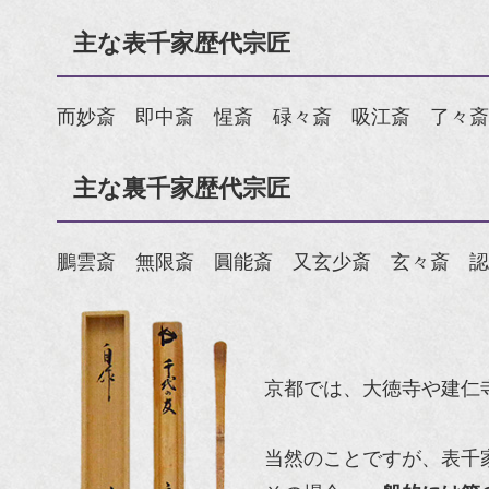
主な表千家歴代宗匠
而妙斎 即中斎 惺斎 碌々斎 吸江斎 了々斎
主な裏千家歴代宗匠
鵬雲斎 無限斎 圓能斎 又玄少斎 玄々斎 認
京都では、大徳寺や建仁
当然のことですが、表千