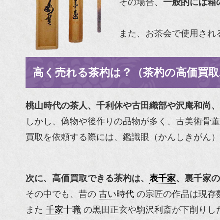
その場合、
一般的には箱
また、お茶会で使用され
高く売れる茶杓は？（茶杓の高価買取
桃山時代の茶人、千利休や古田織部や沢庵和尚、
しかし、偽物や後作りの品物が多く、古美術骨董
買取を依頼する際には、鑑識眼（かんしきがん）
次に、高価買取できる茶杓は、
表千家
、裏千家の
その中でも、昔の
古い時代
の宗匠の作品は現存
また
千家十職
の
黒田正玄
や
駒沢利斎
が下削りし