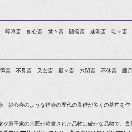
 啐啄斎 如心斎 覚々斎 随流斎 逢源斎 咄々斎
得斎 不見斎 又玄斎 最々斎 六閑斎 不休斎 臘
寺、妙心寺のような禅寺の歴代の高僧が多くの茶杓を作
家や裏千家の宗匠が箱書された品物は確かな品物で、貴