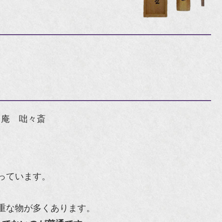
月庵 咄々斎
っています。
重な物が多くあります。