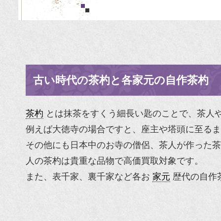
古い時代の茶杓と各家元の自作茶杓
茶杓
とは抹茶をすくう細長い匙のことで、茶人
例えば大徳寺の場合ですと、座主や塔頭に至るま
その他にも日本中のお寺の僧侶、茶人が作った茶
人の茶杓は貴重な品物で高価買取対象です。
また、
表千家
、
裏千家
など各お
家元
歴代の自作