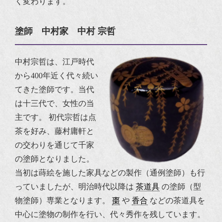
く変わります。
塗師 中村家 中村 宗哲
中村宗哲は、江戸時代
から400年近く代々続い
てきた塗師です。当代
は十三代で、女性の当
主です。
初代宗哲は点
茶を好み、藤村庸軒と
の交わりを通じて千家
の塗師となりました。
当初は蒔絵を施した家具などの製作（通例塗師）も行
っていましたが、明治時代以降は
茶道具
の塗師（型
物塗師）専業となります。
棗
や
香合
などの茶道具を
中心に塗物の制作を行い、代々秀作を残しています。