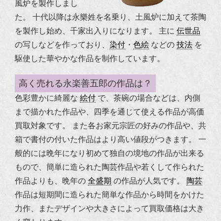
風炉を製作しまし
た。
十代以降は永樂姓を名乗り、土風炉に加えて茶陶
を製作し始め、千家出入りになります。
主に
伝世品
の写しなどを作っており、
染付
・
色絵
などの
技法
を
駆使した華やかな作品を制作しています。
高く売れる永楽善五郎の作品は？
色彩豊かに綺麗な
絵付
で、茶碗の場合などは、内側
まで描かれた作品や、四季を通じて使える作品が高価
買取対象です。
また各お家元宗匠の好みの作品や、共
箱で書付の付いた作品はより高い値段がつきます。
一
般的には晩年になり初めて独自の境地の作品が出来る
もので、簡単に造られた陶芸作品や若くして作られた
作品よりも、晩年の
全盛期
の作品が人気です。
陶芸
作品は短期間に造られた簡単な作品から時間をかけた
力作、またデザインや大きさによって買取価格は大き