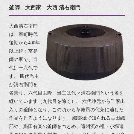
釜師 大西家 大西 清右衛門
大西清右衛門
は、室町時代
後期から400年
以上続く京釜
師の家で、当
代は十六代で
す。
四代当主
が清右衛門を
名乗り、六代目以降、当主は代々清右衛門という名を
継いでいます（九代目を除く）。
六代浄元から千家出
入りの釜師となり、この頃から草庵風の侘茶に適した
作品を作るようになります。
織部焼
で知られる古田織
部や、織田有楽の釜師をつとめ、遠州流の祖・小堀遠