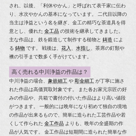
され、以後、「利休やかん」と呼ばれて表千家に伝わ
り、水次やかんの基本になっています。
二代目以降の
当主は浄益という名を継ぎ、金工の精巧な茶道具を得
意とし、優れた
金工品
の技術を継承してきました。
主な作品は、鉄を鍛造して制作する槌物と
鋳造
によ
る
鋳物
です。
戦後は、
花入
、
水指し
、茶席の釘類や
襖の引手まで数多く手がけています。
高く売れる中川浄益の作品は？
中川浄益の場合、
象嵌細工
や
彫金細工
が丁寧に施さ
れた作品は高価買取対象です。
また各お家元宗匠の好
みの作品や、共箱で書付の付いた作品はより高い値段
がつきます。
一般的には晩年になり初めて独自の境地
の作品が出来るもので、簡単に造られた工芸作品や若
くして作られた
金工作品
よりも、晩年の全盛期の作
品が人気です。
金工作品は短期間に造られた簡単な作