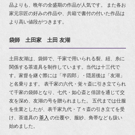
品よりも、晩年の全盛期の作品が人気です。
また各お
家元宗匠の好みの作品や、共箱で書付の付いた作品は
より高い値段がつきます。
袋師 土田家 土田 友湖
土田友湖は、袋師で、千家で用いられる裂、紐、糸に
関係する茶道具を制作しています。当代は十三代で
す。
家督を継ぐ際には「半四郎」・隠居後は「友湖」
と名乗ります。
表千家の六代・覚々斎に引き立てられ
て千家の袋師となり、七代・如心斎と俳諧を通じて交
友を深め、友湖の号を贈られました。
五代までは仕服
を生業としたが、表千家九代・了々斎の引き立てを受
け、茶道具の
茶入
の仕覆や、服紗、角帯なども扱い
始めました。