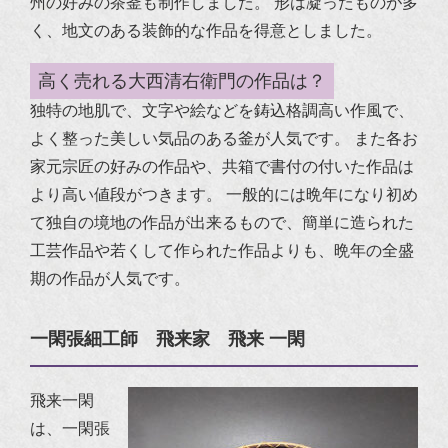
州の好みの茶釜も制作しました。 形は凝ったものが多
く、地文のある装飾的な作品を得意としました。
高く売れる大西清右衛門の作品は？
独特の地肌で、文字や絵などを鋳込格調高い作風で、
よく整った美しい気品のある釜が人気です。
また各お
家元宗匠の好みの作品や、共箱で書付の付いた作品は
より高い値段がつきます。
一般的には晩年になり初め
て独自の境地の作品が出来るもので、簡単に造られた
工芸作品や若くして作られた作品よりも、晩年の全盛
期の作品が人気です。
一閑張細工師 飛来家 飛来 一閑
飛来一閑
は、一閑張