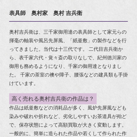
表具師 奥村家 奥村 吉兵衛
奥村吉兵衛は、三千家御用達の表具師として家元らの
揮毫の軸装や風呂先屏風、「紙釜敷」の製作などを行
ってきました。当代は十三代です。
二代目吉兵衛か
ら、表千家六代・覚々斎の取りなしで、紀州徳川家の
御用も務めるようになり、千家の御用達となりまし
た。
千家の茶室の襖や障子、腰張などの建具類も手掛
けています。
高く売れる奥村吉兵衛の作品は？
作品は紙釜敷などの消耗品が多く、風炉先屏風なども
染みや破れや折れなど、劣化しやすいお茶道具が殆ど
で、保存状態によって高額買取が大きく変動します。
一般的に、簡単に造られた作品や若くして作られた作