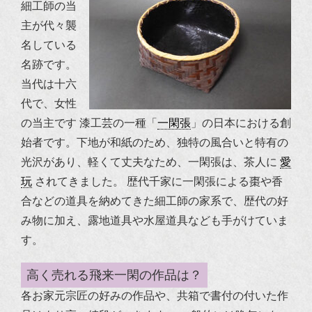
細工師の当
主が代々襲
名している
名跡です。
当代は十六
代で、女性
の当主です
漆工芸の一種「
一閑張
」の日本における創
始者です。下地が和紙のため、独特の風合いと特有の
光沢があり、軽くて丈夫なため、一閑張は、茶人に
愛
玩
されてきました。
歴代千家に一閑張による棗や香
合などの道具を納めてきた細工師の家系で、歴代の好
み物に加え、露地道具や水屋道具なども手がけていま
す。
高く売れる飛来一閑の作品は？
各お家元宗匠の好みの作品や、共箱で書付の付いた作