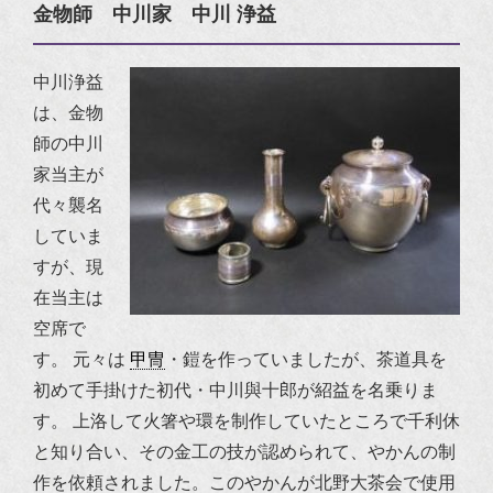
金物師 中川家 中川 浄益
中川浄益
は、金物
師の中川
家当主が
代々襲名
していま
すが、現
在当主は
空席で
す。
元々は
甲冑
・
鎧
を作っていましたが、茶道具を
初めて手掛けた初代・中川與十郎が紹益を名乗りま
す。
上洛して火箸や環を制作していたところで千利休
と知り合い、その金工の技が認められて、やかんの制
作を依頼されました。このやかんが北野大茶会で使用