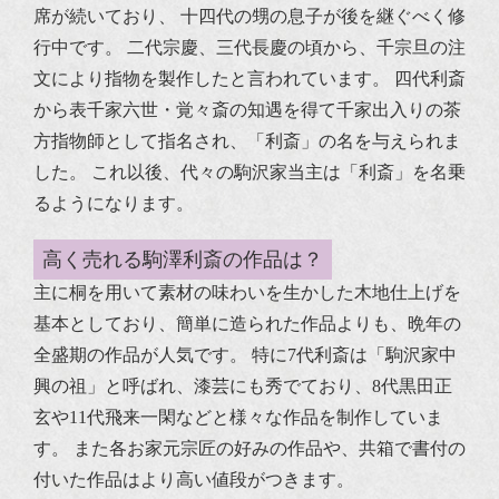
席が続いており、 十四代の甥の息子が後を継ぐべく修
行中です。
二代宗慶、三代長慶の頃から、
千宗旦
の注
文により指物を製作したと言われています。 四代利斎
から表千家六世・覚々斎の知遇を得て千家出入りの茶
方指物師として指名され、「利斎」の名を与えられま
した。 これ以後、代々の駒沢家当主は「利斎」を名乗
るようになります。
高く売れる駒澤利斎の作品は？
主に桐を用いて素材の味わいを生かした木地仕上げを
基本としており、簡単に造られた作品よりも、晩年の
全盛期の作品が人気です。
特に7代利斎は「駒沢家中
興の祖」と呼ばれ、漆芸にも秀でており、8代黒田正
玄や11代飛来一閑などと様々な作品を制作していま
す。
また各お家元宗匠の好みの作品や、共箱で書付の
付いた作品はより高い値段がつきます。