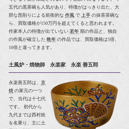
五代の黒茶碗も人気があり、特徴がはっきり出た、大
胆な箆削りによる前衛的な
作風
で
上手
の抹茶茶碗な
ら、買取価格が150万円を超えてくると思われます。
作家本人の特徴が出ていない
若年
期の作品と、独自
の作風が確立した
晩年
の作品では、買取価格は5倍、
10倍と違ってきます。
土風炉・焼物師 永楽家 永楽 善五郎
永楽善五郎は、
京
焼
の家元の一つ
で、当代は十七代
です。
初代から
九代までは西村姓
を名乗り、主に土