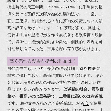
襲名
している名跡で、当代は十六代です。
楽焼は、
桃山時代の天正年間（1573年～1592年）に
千利休
の指
導を受けて瓦師長次郎が始めた製陶法で、「一樂、二
萩、三唐津」と謳われるように茶陶の分野において最
高の評価を受けています。 主に茶碗が多く、
轆轤
を
使わず手捏や型造で形を作り素焼きする軟陶質の焼物
で、装飾性、造形的な動きや変化、個性的な表現を可
能な限り捨て去った、重厚で深い存在感があります。
高く売れる樂吉左衛門の作品は？
歴代の中でも、七代目長入の作品は細工物の
技法
に
非常に優れており、高価に買取させて頂けます。
また
各お家元宗匠の好みの作品や共箱で
書付
の付いた作
品はより高い値段がつきます。
楽茶碗の場合、買取価
格が一番高いのは黒茶碗で、二番目に高いのは赤茶碗
です。
絵や文字が描かれた御茶碗は、お
茶会
で使用
できる季節が限定されるので半額以下になります。
十