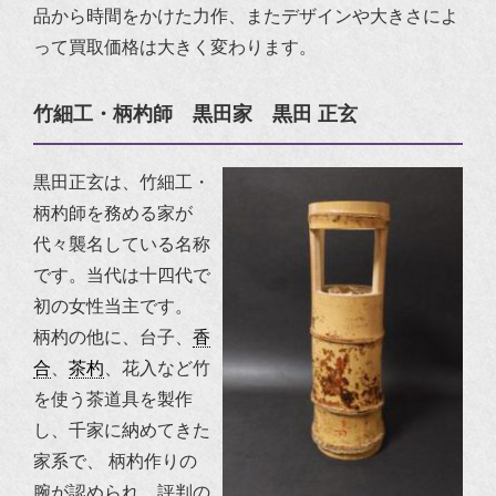
品から時間をかけた力作、またデザインや大きさによ
って買取価格は大きく変わります。
竹細工・柄杓師 黒田家 黒田 正玄
黒田正玄は、竹細工・
柄杓師を務める家が
代々襲名している名称
です。当代は十四代で
初の女性当主です。
柄杓の他に、台子、
香
合
、
茶杓
、花入など竹
を使う茶道具を製作
し、千家に納めてきた
家系で、 柄杓作りの
腕が認められ、評判の