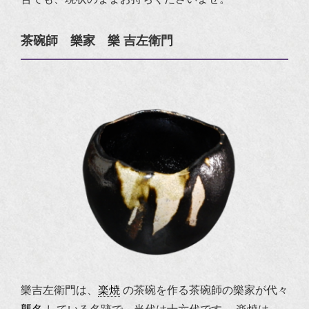
茶碗師 樂家 樂 吉左衛門
樂吉左衛門は、
楽焼
の茶碗を作る茶碗師の樂家が代々