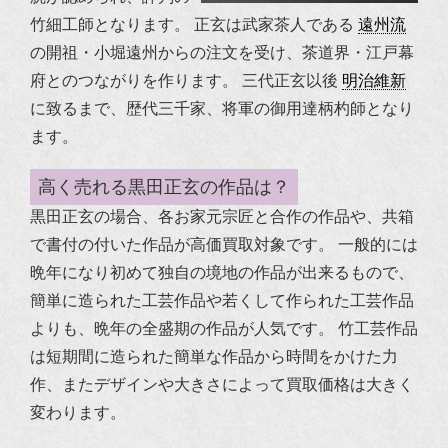
竹細工師となります。
正玄は武家茶人である
遠州流
の開祖・小堀遠州からの注文を受け、茶道界・江戸幕
府とのつながりを作ります。 三代正玄以後
明治維新
に致るまで、歴代三千家、将軍の御用達柄杓師となり
ます。
高く売れる黒田正玄の作品は？
黒田正玄の場合、各お家元宗匠と合作の作品や、共箱
で書付の付いた作品が高価買取対象です。
一般的には
晩年になり初めて独自の境地の作品が出来るもので、
簡単に造られた工芸作品や若くして作られた工芸作品
よりも、晩年の全盛期の作品が人気です。
竹工芸作品
は短期間に造られた簡単な作品から時間をかけた力
作、またデザインや大きさによって買取価格は大きく
変わります。