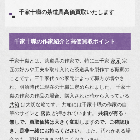
千家十職の茶道具高価買取いたします
千家十職の作家紹介と高価買取ポイント
千家十職とは、茶道具の作家で、特に三千家
家元
宗
匠の好みや工夫を取り入れた茶道具を製作する職家の
ことです。
三千家代々の家元によって職方が増やさ
れ、明治時代に現在の十職に定められました。
千家十
職の作家の作品の場合、購入された時から入っている
共箱
は大切な箱です。
共箱には千家十職の作家の自
筆のサインと
落款
が押されています。
共箱が有る・
無しで、買取価格は大きく変動しますので、ご確認頂
き、是非一緒にお持ちください。
また、汚れがある場
合でも、現状のままお持ちくださいませ。