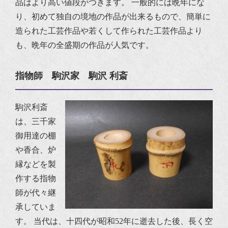
品はより高い値段がつきます。
一般的には晩年にな
り、初めて独自の境地の作品が出来るもので、簡単に
造られた工芸作品や若くして作られた工芸作品より
も、晩年の全盛期の作品が人気です。
指物師 駒沢家 駒沢 利斎
駒沢利斎
は、三千家
御用達の棚
や香合、炉
縁などを製
作する指物
師が代々継
承していま
す。
当代は、十四代が昭和52年に逝去した後、長く空