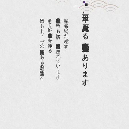
日本一、歴史ある
日本でもトップの祇園骨董街にある老舗の骨董店です。
約８０軒の古美術骨董商が軒を連ねる、
京都祇園骨董街の中でも当店は、歴史的保全地区に指定されています。
京都は千年も続いた都です。
京都祇園骨董街にあります。