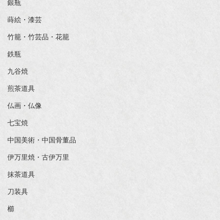
銀瓶
蒔絵・漆芸
竹籠・竹芸品・花籠
鉄瓶
九谷焼
煎茶道具
仏画・仏像
七宝焼
中国美術・中国骨董品
伊万里焼・古伊万里
抹茶道具
刀装具
櫛