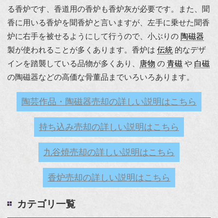
る香炉です、香道用の香炉も香炉灰が必要です。また、聞
香に用いる香炉を聞香炉と言いますが、左手に乗せた聞香
炉に右手を被せるようにして行うので、小ぶりの
陶磁器
製が使われることが多くあります。香炉は
伝統
的なデザ
インを踏襲している品物が多くあり、
唐物
の
青磁
や
白磁
の陶磁器などの高価な骨董品までいろいろあります。
陶芸作品・陶磁器売却の詳しい説明はこちら
持ち込み売却の詳しい説明はこちら
九谷焼売却の詳しい説明はこちら
香炉売却の詳しい説明はこちら
カテゴリ一覧