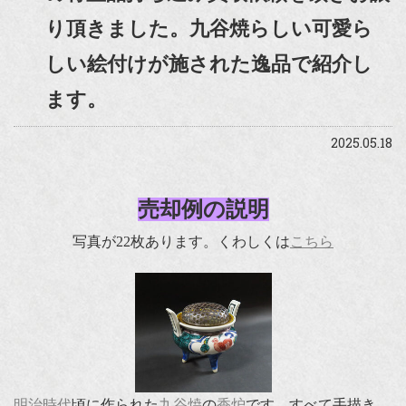
り頂きました。九谷焼らしい可愛ら
しい絵付けが施された逸品で紹介し
ます。
2025.05.18
売却例の説明
写真が22枚あります。くわしくは
こちら
明治時代
頃に作られた
九谷焼
の
香炉
です。すべて手描き