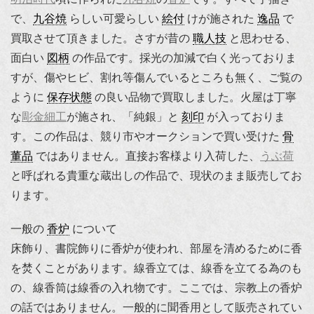
で、
九谷焼
らしい可愛らしい
絵付
けが施された
逸品
で
買取させて頂きました。さすが昔の
職人技
と思わせる、
面白い
図柄
の作品です。採光の加減で白く光っておりま
すが、傷やヒビ、割れ等傷んでいるところも無く、ご覧の
ように
保存状態
の良い品物で買取しました。火屋は丁寧
な
彫金細工
が施され、「純銀」と
刻印
が入っておりま
す。この作品は、競り市やオークションで買い受けた
骨
董品
ではありません。直接お客様より入荷した、
うぶ荷
と呼ばれる貴重な蔵出しの作品で、現状のまま販売してお
ります。
一般の
香炉
について
床飾り、書院飾りに香炉が使われ、部屋を清めるために香
を焚くことがあります。線香立ては、線香を立てる為のも
の、線香筒は線香の入れ物です。ここでは、宗教上の香炉
の話ではありません。一般的に聞香用として販売されてい