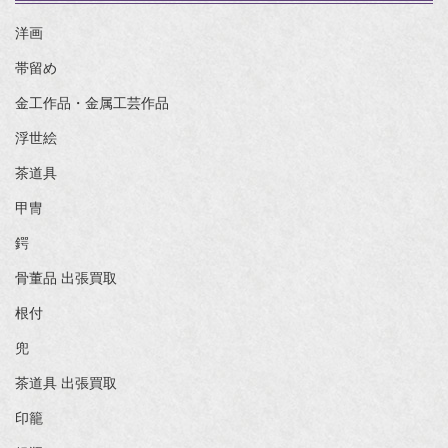
洋画
帯留め
金工作品・金属工芸作品
浮世絵
茶道具
甲冑
鍔
骨董品 出張買取
根付
兜
茶道具 出張買取
印籠