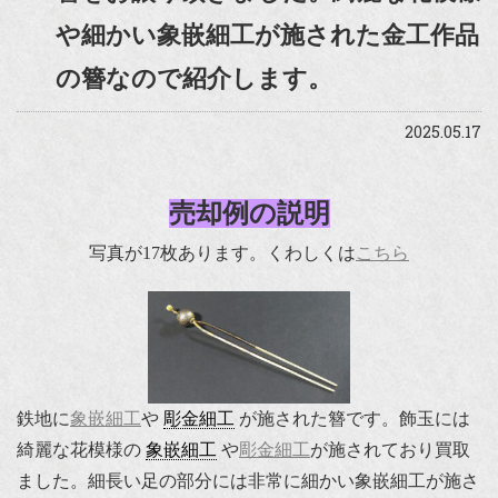
や細かい象嵌細工が施された金工作品
の簪なので紹介します。
2025.05.17
売却例の説明
写真が17枚あります。くわしくは
こちら
鉄地に
象嵌細工
や
彫金細工
が施された簪です。飾玉には
綺麗な花模様の
象嵌細工
や
彫金細工
が施されており買取
ました。細長い足の部分には非常に細かい象嵌細工が施さ