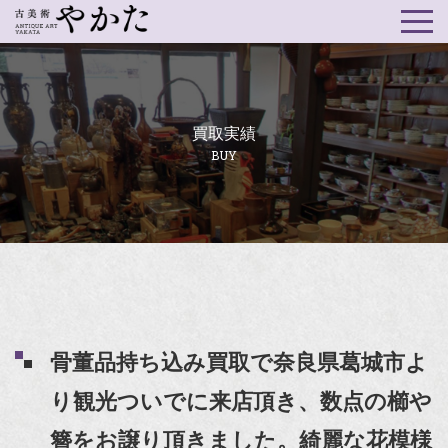
買取実績
BUY
骨董品持ち込み買取で奈良県葛城市よ
り観光ついでに来店頂き、数点の櫛や
簪をお譲り頂きました。綺麗な花模様