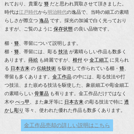
れており、貴重な
簪
だと思われ買取させて頂きました。
時代は
江戸時代
から
明治時代
の逸品で、当時の細工の素晴
らしさが際立つ
逸品
です。採光の加減で白く光っており
ますが、ご覧のように
保存状態
の良い品物です。
櫛・
簪
、帯留について説明します。
櫛・
簪
、帯留には、彫る
技法
が素晴らしい作品も数多く
あります。
蒔絵
も綺麗ですが、
根付
や
金工細工
に見られ
る
日本古来
の
伝統技術
を駆使して作られている櫛・
簪
、
帯留も多くあります。
金工作品
の中には、彫る技法や打
つ技法、また嵌める技法を駆使した、象嵌細工や彫金細工
の素晴らしい
骨董品
も有ります。金工作品だけではなく
木や
べっ甲
、また象牙等に
日本古来
の彫る技法で特に
透
かし彫り
等々、使われた優れた作品も数多くあります。
金工作品売却の詳しい説明はこちら