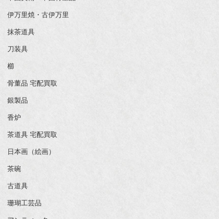
伊万里焼・古伊万里
抹茶道具
刀装具
櫛
骨董品 宅配買取
銀製品
香炉
茶道具 宅配買取
日本画（絵画）
茶碗
古道具
珊瑚工芸品