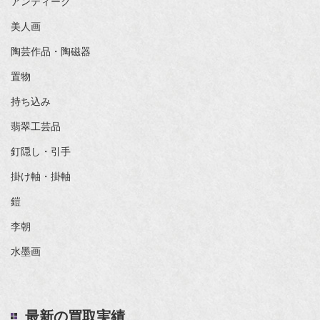
アンティーク
美人画
陶芸作品・陶磁器
置物
持ち込み
翡翠工芸品
釘隠し・引手
掛け軸・掛軸
鎧
李朝
水墨画
最新の買取実績