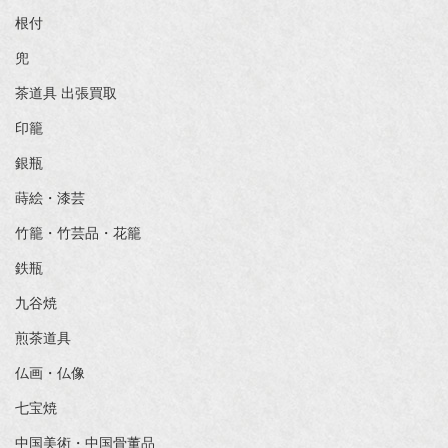
根付
兜
茶道具 出張買取
印籠
銀瓶
蒔絵・漆芸
竹籠・竹芸品・花籠
鉄瓶
九谷焼
煎茶道具
仏画・仏像
七宝焼
中国美術・中国骨董品