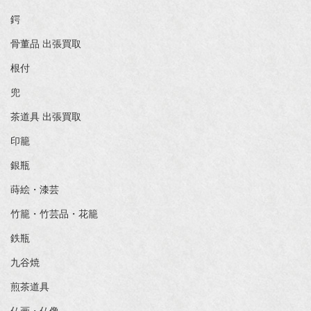
鍔
骨董品 出張買取
根付
兜
茶道具 出張買取
印籠
銀瓶
蒔絵・漆芸
竹籠・竹芸品・花籠
鉄瓶
九谷焼
煎茶道具