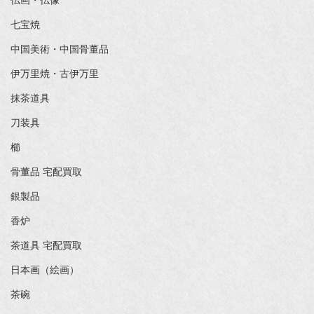
仏画・仏像
七宝焼
中国美術・中国骨董品
伊万里焼・古伊万里
抹茶道具
刀装具
櫛
骨董品 宅配買取
銀製品
香炉
茶道具 宅配買取
日本画（絵画）
茶碗