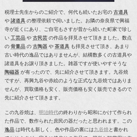
税理士先生からのご紹介で、何代も続いたお宅の
古道具
や
諸道具
の整理依頼で伺いました。お隣の奈良県で興福
寺が近くにあり、ご自宅もさすが昔から続いた町家で珍し
い
工芸品
や
古民芸
の作品を拝見させて頂きました。数点
の
骨董品
の
古陶器
や
茶道具
も拝見させて頂き、あまり
古い時代の逸品ではありませんが、結構数多くの古道具や
諸道具をお譲り頂きました。雑器ですが使いやすそうな
陶磁器
が有ったので、先に紹介させて頂きます。九谷焼
ですが、再興九谷や赤絵のような正式な九谷焼ではありま
せんが、買取価格も安く、販売価格も安く販売できるので
先に紹介させて頂きます。
この九谷焼は、
明治時代
の終わりから昭和にかけて作られ
た作品で、数作られた庶民の器だったと思われます。この
逸品
は時代も新しく、色や作品の裏には
九谷焼
と書かれ