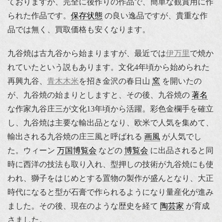
ておりますが、完全に後作りの作品で、簡単な観賞用に作
られた作品です。
保存状態
の良い逸品ですが、貴重な作
品では無く、買取価格も安くなります。
九谷焼は古九谷から始まりますが、最近では
伊万里
で焼か
れていたという説もあります。文化4年頃から始められた
再興九谷、
青木木米
を招き金沢の春日山
窯
を開いたの
が、九谷焼の始まりとしますと、その後、九谷焼の
著名
な作家九谷庄三が文化13年頃から活躍。彩色金欄手を確立
し、九谷焼は主要な輸出品となり、欧米で人気を集めて、
輸出される九谷焼の庄三風と呼ばれる
画風
が人気でし
た。ウィーン
万国博覧会
などの
博覧会
に出品されると同
時に西洋の技法も取り入れ、型押しの技術が九谷焼にも使
われ、獅子をはじめとする置物の製作が盛んとなり、大正
時代になると型が石膏で作られるようになり量産化が進み
ました。その後、現在のような歴史を経て
陶芸家
が育成
さました。