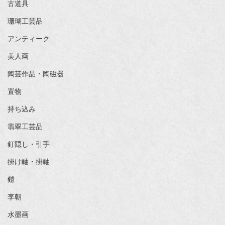
古道具
珊瑚工芸品
アンティーク
美人画
陶芸作品・陶磁器
置物
持ち込み
翡翠工芸品
釘隠し・引手
掛け軸・掛軸
鎧
李朝
水墨画