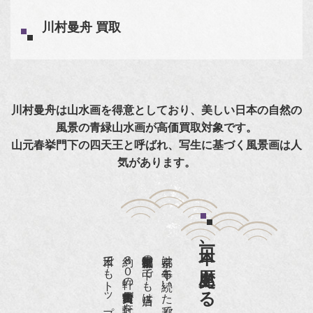
川村曼舟 買取
川村曼舟は山水画を得意としており、美しい日本の自然の
風景の青緑山水画が高価買取対象です。
山元春挙門下の四天王と呼ばれ、写生に基づく風景画は人
気があります。
日本一、歴史ある
約８０軒の古美術骨董商が軒を連ねる、
京都は千年も続いた都です。