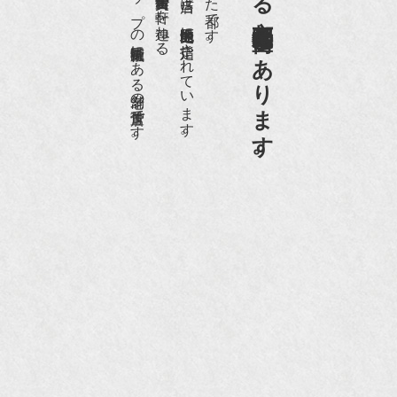
日本でもトップの祇園骨董街にある老舗の骨董店です。
約８０軒の古美術骨董商が軒を連ねる、
京都祇園骨董街の中でも当店は、歴史的保全地区に指定されています。
京都祇園骨董街にあります。