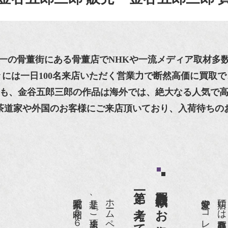
一の骨董街にある骨董店でNHKや一流メディア取材多数、
々には一日100名来店いただく営業力で断然高価に買取で
も、金谷五郎三郎の作品は海外では、絶大なる人気で
茶道家や外国のお客様にご来店頂いており、入荷待ちの