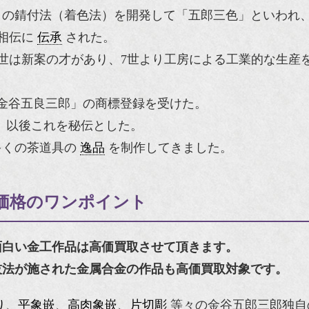
自の錆付法（着色法）を開発して「五郎三色」といわれ
相伝に
伝承
された。
世は新案の才があり、7世より工房による工業的な生産
「金谷五良三郎」の商標登録を受けた。
して、以後これを秘伝とした。
多くの茶道具の
逸品
を制作してきました。
価格のワンポイント
面白い金工作品は高価買取させて頂きます。
技法が施された金属合金の作品も高価買取対象です。
り
、
平象嵌
、
高肉象嵌
、
片切彫
等々の金谷五郎三郎独自