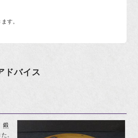
きます。
アドバイス
。
鍛
きた。