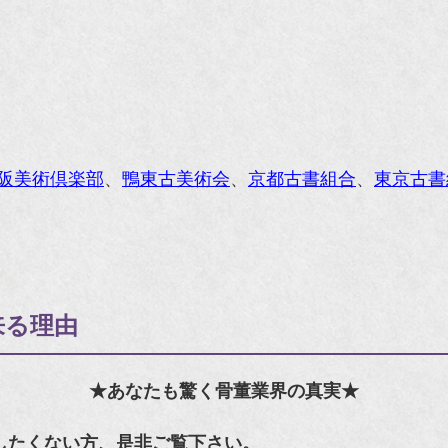
阪美術倶楽部
、
鴨東古美術会
、
京都古書組合
、
東京古書
来る理由
★あなたも驚く骨董業界の真実★
したくない方、是非ご覧下さい。