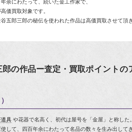
百年余にわたって、続いた金工作家で、
が高価買取対象です。
金谷五郎三郎の秘伝を使われた作品は高価買取させて頂
三郎の作品ー査定・買取ポイントの
う）
茶道具
や花器で名高く、初代は屋号を「金屋」と称した
駆使して、四百年余にわたって名品の数々を生み出して