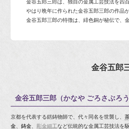
金谷五郎三郎は、独自の金属工芸技法を四
やはり晩年に作られた金谷五郎三郎の作品
金谷五郎三郎の特徴は、緋色銅が秘伝で、
金谷五郎
金谷五郎三郎（かなや ごろさぶろ
京都を代表する錺鋳物師で、代々同名を世襲し、
金
、
鋳金
、
彫金細工
など伝統的な金属工芸技法を