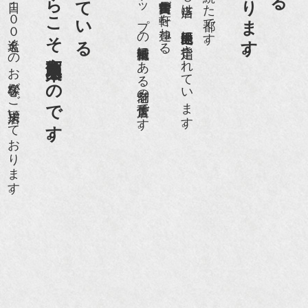
老舗骨董店だからこそ高価買取出来るのです。
京都祇園骨董街にあります。
世界各国から１日１００名近くのお客様がご来店頂いております。
日本でもトップの祇園骨董街にある老舗の骨董店です。
約８０軒の古美術骨董商が軒を連ねる、
京都祇園骨董街の中でも当店は、歴史的保全地区に指定されています。
京都は千年も続いた都です。