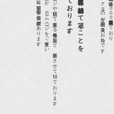
第一と考えております。
買取依頼のお客様に納得して頂くことを
京都祇園で昭和５６年に開業、長年の信頼と実績があります。
是非、ご来店頂くか、ホームページをご覧下さい。
ホームページや店頭にて販売する価格を提示して、買取りさせて頂いております。
愛好家やコレクターの方が品物の入荷をお待ちです。
店頭には買取商品を常時２０００点以上展示販売しており、