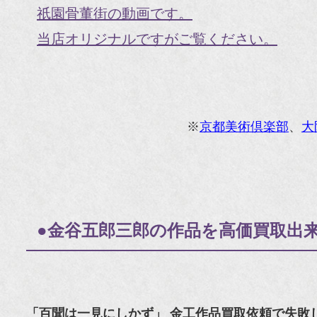
祇園骨董街の動画です。
当店オリジナルですがご覧ください。
※
京都美術倶楽部
、
大
●金谷五郎三郎の作品を高価買取出
「百聞は一見にしかず」 金工作品買取依頼で失敗