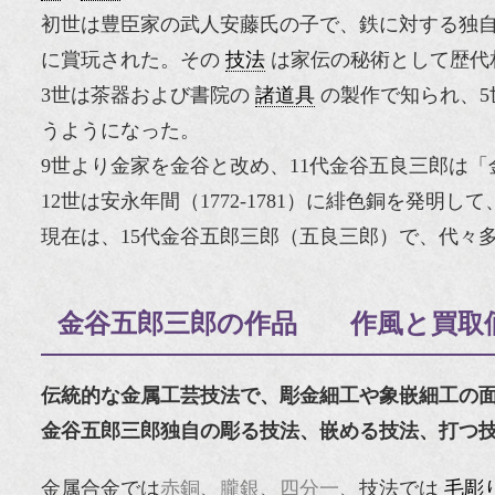
初世は豊臣家の武人安藤氏の子で、鉄に対する独
に賞玩された。その
技法
は家伝の秘術として歴代
3世は茶器および書院の
諸道具
の製作で知られ、5
うようになった。
9世より金家を金谷と改め、11代金谷五良三郎は
12世は安永年間（1772‐1781）に緋色銅を発明
現在は、15代金谷五郎三郎（五良三郎）で、代々
金谷五郎三郎の作品 作風と買取
伝統的な金属工芸技法で、彫金細工や象嵌細工の
金谷五郎三郎独自の彫る技法、嵌める技法、打つ
金属合金では
赤銅
、
朧銀
、
四分一
、技法では
毛彫