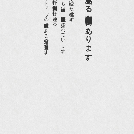
日本でもトップの祇園骨董街にある老舗の骨董店です。
約８０軒の古美術骨董商が軒を連ねる、
京都祇園骨董街の中でも当店は、歴史的保全地区に指定されています。
京都は千年も続いた都です。
京都祇園骨董街にあります。