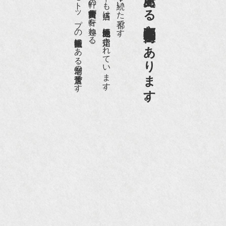
日本でもトップの祇園骨董街にある老舗の骨董店です。
約８０軒の古美術骨董商が軒を連ねる、
京都祇園骨董街の中でも当店は、歴史的保全地区に指定されています。
京都は千年も続いた都です。
京都祇園骨董街にあります。