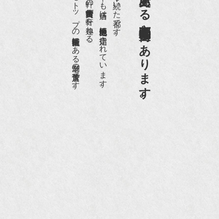
日本でもトップの祇園骨董街にある老舗の骨董店です。
約８０軒の古美術骨董商が軒を連ねる、
京都祇園骨董街の中でも当店は、歴史的保全地区に指定されています。
京都は千年も続いた都です。
京都祇園骨董街にあります。