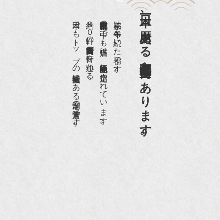
日本一、歴史ある
日本でもトップの祇園骨董街にある老舗の骨董店です。
約８０軒の古美術骨董商が軒を連ねる、
京都祇園骨董街の中でも当店は、歴史的保全地区に指定されています。
京都は千年も続いた都です。
京都祇園骨董街にあります。