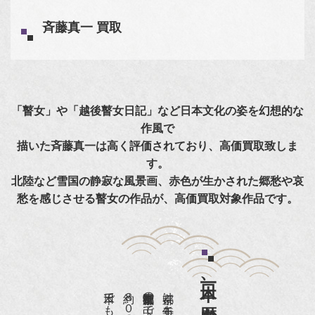
斉藤真一 買取
「瞽女」や「越後瞽女日記」など日本文化の姿を幻想的な
作風で
描いた斉藤真一は高く評価されており、高価買取致しま
す。
北陸など雪国の静寂な風景画、赤色が生かされた郷愁や哀
愁を感じさせる瞽女の作品が、高価買取対象作品です。
日本一、歴史ある