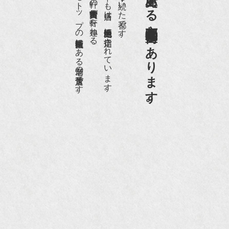
日本でもトップの祇園骨董街にある老舗の骨董店です。
約８０軒の古美術骨董商が軒を連ねる、
京都祇園骨董街の中でも当店は、歴史的保全地区に指定されています。
京都は千年も続いた都です。
京都祇園骨董街にあります。