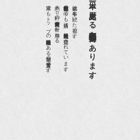
日本一、歴史ある
日本でもトップの祇園骨董街にある老舗の骨董店です。
約８０軒の古美術骨董商が軒を連ねる、
京都祇園骨董街の中でも当店は、歴史的保全地区に指定されています。
京都は千年も続いた都です。
京都祇園骨董街にあります。