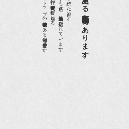
日本でもトップの祇園骨董街にある老舗の骨董店です。
約８０軒の古美術骨董商が軒を連ねる、
京都祇園骨董街の中でも当店は、歴史的保全地区に指定されています。
京都は千年も続いた都です。
京都祇園骨董街にあります。