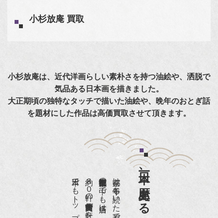
小杉放庵 買取
小杉放庵は、近代洋画らしい素朴さを持つ油絵や、洒脱で
気品ある日本画を描きました。
大正期頃の独特なタッチで描いた油絵や、晩年のおとぎ話
を題材にした作品は高価買取させて頂きます。
日本一、歴史ある
約８０軒の古美術骨董商が軒を連ねる、
京都は千年も続いた都です。