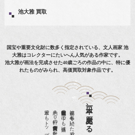
池大雅 買取
国宝や重要文化財に数多く指定されている、文人画家 池
大雅はコレクターにたいへん人気がある作家です。
池大雅が画法を完成させた40歳ごろの作品の中に、特に優
れたものがみられ、高価買取対象作品です。
日本一、歴史ある
約８０軒の古美術骨董商が軒を連ねる、
京都は千年も続いた都です。