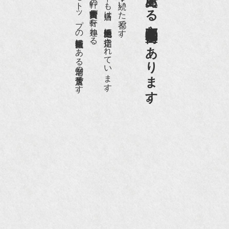
日本でもトップの祇園骨董街にある老舗の骨董店です。
約８０軒の古美術骨董商が軒を連ねる、
京都祇園骨董街の中でも当店は、歴史的保全地区に指定されています。
京都は千年も続いた都です。
京都祇園骨董街にあります。