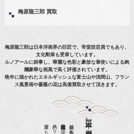
梅原龍三郎 買取
梅原龍三郎は日本洋画界の巨匠で、帝室技芸員でもあり、
文化勲章も受章しています。
ルノアールに師事し、華麗な色彩と豪放な筆使いによる絢
爛豪華な画風で高く評価されています。
晩年に描かれたエネルギッシュな富士山や浅間山、フラン
ス風景画や薔薇の花は高価買取させて頂きます。
日本一、歴史ある