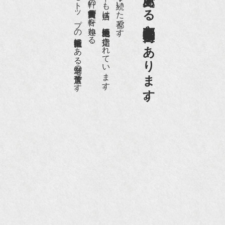
日本でもトップの祇園骨董街にある老舗の骨董店です。
約８０軒の古美術骨董商が軒を連ねる、
京都祇園骨董街の中でも当店は、歴史的保全地区に指定されています。
京都は千年も続いた都です。
京都祇園骨董街にあります。