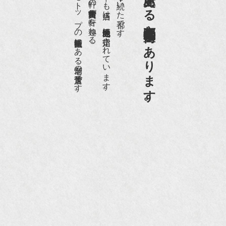
日本でもトップの祇園骨董街にある老舗の骨董店です。
約８０軒の古美術骨董商が軒を連ねる、
京都祇園骨董街の中でも当店は、歴史的保全地区に指定されています。
京都は千年も続いた都です。
京都祇園骨董街にあります。