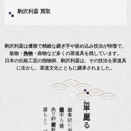
駒沢利斎 買取
駒沢利斎は優雅で精緻な継ぎ手や嵌め込み技法が特徴で、
板物・
挽物
・曲物など多くの茶道具を残しています。
日本の伝統工芸の指物師、駒沢利斎は、その技法を茶道具
に生かし、茶道文化とともに継承されました。
日本一、歴史ある
約８０軒の古美術骨董商が軒を連ねる、
京都は千年も続いた都です。